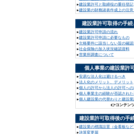
▸
建設業許可と取締役の重任登記
▸
建設業の財務諸表作成上の注意
建設業許可取得の手続
▸
建設業許可申請の流れ
▸
建設業許可申請に必要なもの
▸
欠格要件に該当しない旨の確認
▸
社会保険の加入状況確認資料
▸
営業所調査について
個人事業の建設業許
▸
安易な法人化は避けるべき
▸
法人化のメリット、デメリット
▸
個人の許可から法人の許可への
▸
個人事業主の経験が否認された
▸
個人建設業の代替わりと建設業
👉
コンテン
建設業許可取得後の手
▸
建設業の標識設置（金看板など
▸
決算変更届