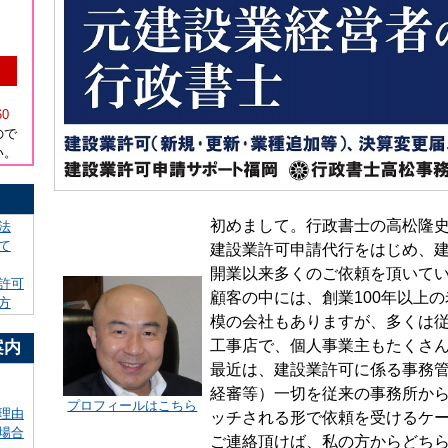
）
60
ので
い。
！
初めまして。行政書士の高松隆
法
て
建設業許可申請代行をはじめ、
開業以来多くのご依頼を頂いて
許可
顧客の中には、創業100年以上
方
模の会社もありますが、多くは従
工事店で、個人事業主もたくさ
案内
最近は、建設業許可に係る事務
経審等）一切を従来の事務所か
プロフィールはこちら
理由
ッチされる形で依頼を受けるケ
場合
ご連絡頂けば、私の方からどち