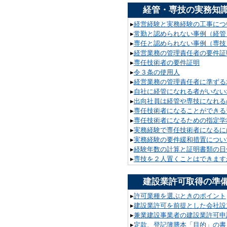
経管・専技の実務知
▸
経営経験と実務経験の工事につ
▸
常勤と認められない事例（経管
▸
専任と認められない事例（専技
▸
経営業務の管理責任者の要件証
▸
専任技術者の要件証明
▸
令３条の使用人
▸
経営業務の管理責任者に準ずる
▸
自社に経管になれる者がいない
▸
出向社員は経管や専技になれる
▸
専任技術者になることができる
▸
専任技術者になるための指定学
▸
実務経験で専任技術者になるに
▸
実務経験の要件緩和措置につい
▸
経験年数の計算と証明書類の日
▸
専技を２人置くことはできます
建設業許可取得の準
▸
許可業種を選ぶときのポイント
▸
建設業許可を前提とした会社設
▸
兼業建設事業者の建設業許可申
▸
定款、登記簿謄本「目的」の書