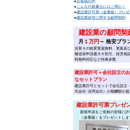
▸
お客様の声
▸
こんな行政書士にはご用心！
▸
建設業許可票（金看板）プレゼ
▸
建設業経営に関する顧問契約
建設業の顧問契
月
１万円
～ 格安プラ
決算その他変更届無料、更新及
種追加申請最大６割引、経営相
時無料対応など特典多数
建設業許可＋会社設立の
なセットプラン
建設業許可とセットで会社設立
式会社･合同会社）の報酬額が超
建設業許可票プレゼ
新規申請をご依頼の皆様に許
（金看板）をプレゼントしま