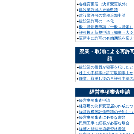
▸
各種変更届（決算変更以外）
▸
建設業許可の更新申請
▸
建設業許可の業種追加申請
▸
建設業許可の一本化
▸
般・特新規申請（一般⇔特定）
▸
許可換え新規申請（知事⇔大臣
▸
更新中に許可の有効期限を迎え
廃業・取消による再許
請
▸
建設業の役員が犯罪を犯したと
▸
株主の不祥事は許可取消事由か
▸
廃業、取消し後の再許可申請の
経営事項審査申請
▸
経営事項審査申請
▸
経審用の決算変更届の作成につ
▸
経営規模等評価申請の予約につ
▸
経営事項審査に必要な書類
▸
民間工事で経審が必要な場合
▸
経審と監理技術者資格者証