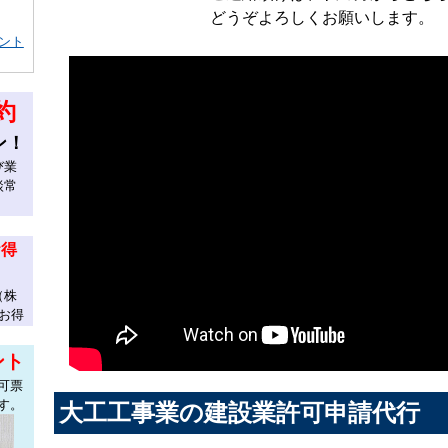
どうぞよろしくお願いします。
ント
約
ン！
び業
談常
お得
（株
お得
ント
可票
す。
大工工事業の建設業許可申請代行