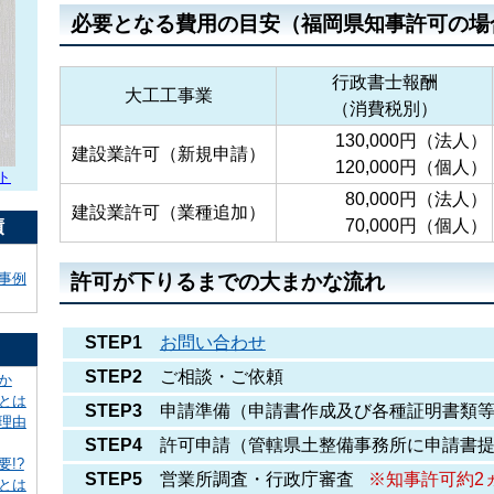
必要となる費用の目安（福岡県知事許可の場
行政書士報酬
大工工事業
（消費税別）
130,000円（法人）
建設業許可（新規申請）
120,000円（個人）
ト
80,000円（法人）
建設業許可（業種追加）
績
70,000円（個人）
事例
許可が下りるまでの大まかな流れ
STEP1
お問い合わせ
STEP2
ご相談・ご依頼
か
とは
STEP3
申請準備（申請書作成及び各種証明書類等
理由
STEP4
許可申請（管轄県土整備事務所に申請書提
!?
STEP5
営業所調査・行政庁審査
※知事許可約2
とは