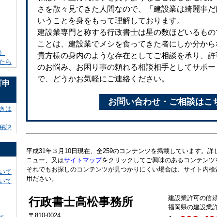
さを散々見てきた人間なので、「建設業は綺麗事だ
いうことを身をもって理解しております。
建設業専門と称する行政書士は星の数ほどいるもの
ことは、建設業でメシを食ってきた者にしか分から
）
貴方様の身内のような存在としてご相談を承り、許
たら
のお悩み、お困り事の頼れる相談相手としてサポー
で、どうかお気軽にご連絡ください。
可申
お問い合わせ・ご相談はこ
きは
秘訣
平成31年３月10日現在、全259のコンテンツを掲載しています。
ニュー、又は
サイトマップ
をクリックしてご興味のあるコンテンツ
それでもお探しのコンテンツが見つかりにくい場合は、サイト内検
いて
用ださい。
いて
建設業許可の信
行政書士高松事務所
福岡県の建設業
〒810-0024