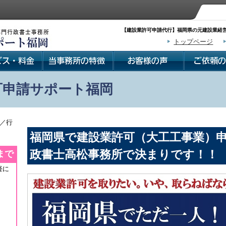
【建設業許可申請代行】福岡県の元建設業経営
トップページ
可申請サポート福岡
／行
福岡県で建設業許可（大工工事業）
政書士高松事務所で決まりです！！
まで
軽に