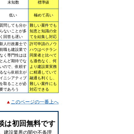
未知数
標準値
低い
極めて高い
質問しても分か
難しい案件でも
らないことが多
知恵と知識の全
く回答も遅い
てを結集し対応
新人行政書士で
許可申請のノウ
前職も建設業で
ハウはベテラン
なく専門性はほ
同業者と比べて
とんど期待でな
も遜色なく、何
いので、依頼す
より建設業実務
るなら依頼主が
に精通していて
イニシアティブ
融通も利くし、
を取ることが必
難しい案件にも
要であろう
対応できる
▲
このページの一番上へ
談は初回無料です
、建設業界の闇や不条理