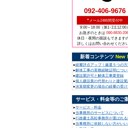
092-406-9676
*
メール24時間受付中
9:00～18:00（第1･2土12:00
お急ぎのときは
090-8830-20
休日・夜間の面談もできます
詳しくはお問い合わせくださ
新着コンテンツ
New
▸
経審評点アップ！厳選５つの方
▸
解体工事の実務経験証明につい
▸
建設業許可と解体工事業登録
▸
個人建設業の代替わりと建設業
▸
決算期変更の場合の経審の受け
サービス・料金等のご
▸
サービス・料金
▸
当事務所のサービスについて
▸
行政書士高松事務所が選ばれる
▸
当事務所に依頼しない方がいい