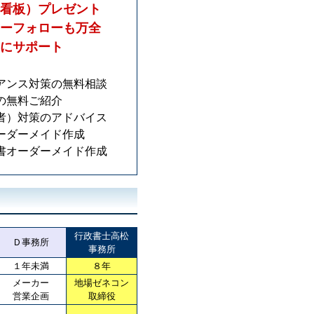
看板）プレゼント
ーフォローも万全
にサポート
アンス対策の無料相談
の無料ご紹介
者）対策のアドバイス
ーダーメイド作成
書オーダーメイド作成
行政書士高松
Ｄ事務所
事務所
１年未満
８年
メーカー
地場ゼネコン
営業企画
取締役