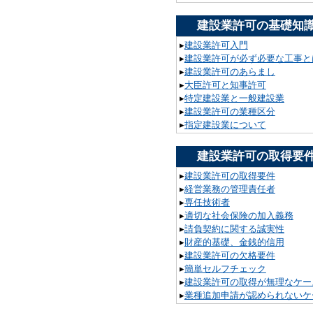
建設業許可の基礎知
▸
建設業許可入門
▸
建設業許可が必ず必要な工事と
▸
建設業許可のあらまし
▸
大臣許可と知事許可
▸
特定建設業と一般建設業
▸
建設業許可の業種区分
▸
指定建設業について
建設業許可の取得要
▸
建設業許可の取得要件
▸
経営業務の管理責任者
▸
専任技術者
▸
適切な社会保険の加入義務
▸
請負契約に関する誠実性
▸
財産的基礎、金銭的信用
▸
建設業許可の欠格要件
▸
簡単セルフチェック
▸
建設業許可の取得が無理なケー
▸
業種追加申請が認められないケ