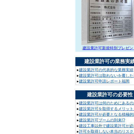
建設業許可新規特別プレゼン
建設業許可の業務実
▸
建設業許可の代表的な業務実績
▸
建設業許可は取れないを覆した
▸
建設業許可申請レポート福岡
建設業許可の必要性
▸
建設業許可は何のためにあるの
▸
建設業許可を取得するメリット
▸
建設業許可が必要となる積極的
▸
建設業許可ブームの到来!?
▸
建設工事以外で建設業許可が必要
▸
許可を取得しない本当のリスク