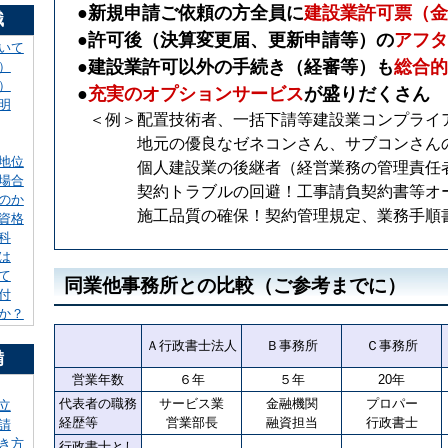
●
新規申請ご依頼の方全員に
建設業許可票（金
識
●
許可後（決算変更届、更新申請等）の
アフタ
いて
●
建設業許可以外の手続き（経審等）も
総合的
）
）
●
充実のオプションサービス
が盛りだくさん
明
＜例＞配置技術者、一括下請等建設業コンプライ
地元の優良なゼネコンさん、サブコンさん
地位
個人建設業の後継者（経営業務の管理責任
場合
契約トラブルの回避！工事請負契約書等オ
のか
施工品質の確保！契約管理規定、業務手順
資格
科
は
て
同業他事務所との比較（ご参考までに）
付
か？
Ａ行政書士法人
Ｂ事務所
Ｃ事務所
備
営業年数
６年
５年
20年
代表者の職務
サービス業
金融機関
プロパー
立
経歴等
営業部長
融資担当
行政書士
請
き方
行政書士とし