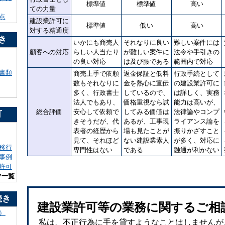
標準値
標準値
高い
ての力量
点
建設業許可に
標準値
低い
高い
対する精通度
き
いかにも商売人
それなりに良い
難しい案件には
顧客への対応
らしい人当たり
が難しい案件に
法令や手引きの
の良い対応
は及び腰である
範囲内で対応
書類
商売上手で依頼
返金保証と低料
行政手続として
数もそれなりに
金を熱心に宣伝
の建設業許可に
多く、行政書士
しているので、
は詳しく、実務
法人でもあり、
価格重視なら試
能力は高いが、
総合評価
安心して依頼で
してみる価値は
法律論やコンプ
可
きそうだが、代
あるが、工事現
ライアンス論を
表者の経歴から
場も見たことが
振りかざすこと
見て、それほど
ない建設業素人
が多く、対応に
移行
専門性はない
である
融通が利かない
事例
許可
ツ一覧
続き
建設業許可等の業務に関するご相
）
私は、不正行為に手を貸すようなことはしませんが