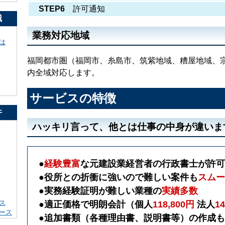
STEP6
許可通知
識
業務対応地域
は
福岡都市圏（福岡市、糸島市、筑紫地域、糟屋地域、
内全域対応します。
サービスの特徴
件
ハッキリ言って、他とは仕事の中身が違いま
●
経験豊富
な元建設業経営者の行政書士が許可
●
役所との折衝に強いので難しい案件も
スムー
●
実務経験証明が難しい業種の
実績多数
ス
●
適正価格で明朗会計（個人
118,800円
法人
1
ース
●
追加書類（各種理由書、説明書等）の作成も