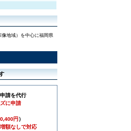
宗像地域）を中心に福岡県
す
申請を代行
ズに申請
40,400円
）
増額なしで対応