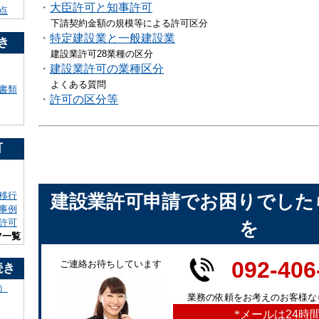
・
大臣許可と知事許可
点
下請契約金額の規模等による許可区分
・
特定建設業と一般建設業
き
建設業許可28業種の区分
・
建設業許可の業種区分
よくある質問
書類
・
許可の区分等
可
移行
建設業許可申請でお困りでした
事例
許可
を
ツ一覧
092-406
ご連絡お待ちしています
続き
）
業務の依頼をお考えのお客様な
*
メールは24時