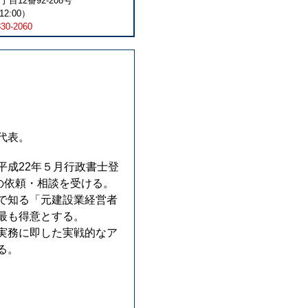
丁目12番92-208号
2:00）
830-2060
代表。
成22年５月行政書士登
の依頼・相談を受ける。
で知る「元建設業経営者
最も得意とする。
実務に即した実戦的なア
る。