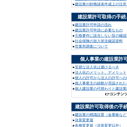
▸
建設業の財務諸表作成上の注意
建設業許可取得の手続
▸
建設業許可申請の流れ
▸
建設業許可申請に必要なもの
▸
欠格要件に該当しない旨の確認
▸
社会保険の加入状況確認資料
▸
営業所調査について
個人事業の建設業許
▸
安易な法人化は避けるべき
▸
法人化のメリット、デメリット
▸
個人の許可から法人の許可への
▸
個人事業主の経験が否認された
▸
個人建設業の代替わりと建設業
👉
コンテン
建設業許可取得後の手
▸
建設業の標識設置（金看板など
▸
決算変更届
▸
各種変更届（決算変更以外）