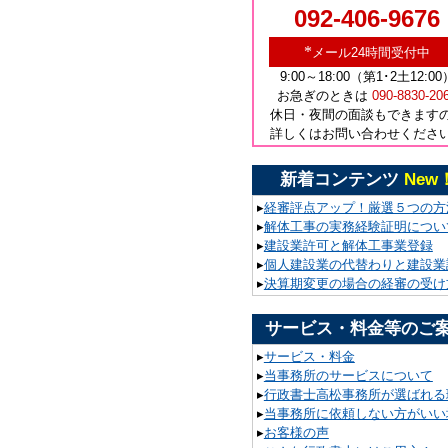
092-406-9676
*
メール24時間受付中
9:00～18:00（第1･2土12:00
お急ぎのときは
090-8830-20
休日・夜間の面談もできます
詳しくはお問い合わせくださ
新着コンテンツ
New
▸
経審評点アップ！厳選５つの方
▸
解体工事の実務経験証明につい
▸
建設業許可と解体工事業登録
▸
個人建設業の代替わりと建設業
▸
決算期変更の場合の経審の受け
サービス・料金等のご
▸
サービス・料金
▸
当事務所のサービスについて
▸
行政書士高松事務所が選ばれる
▸
当事務所に依頼しない方がいい
▸
お客様の声