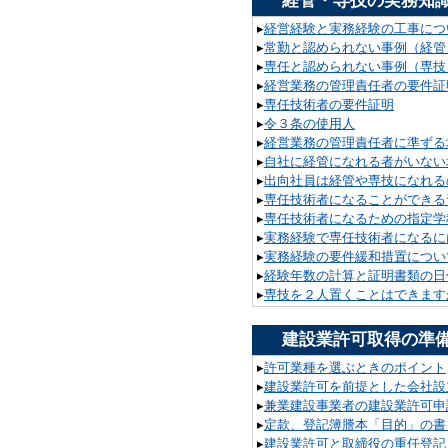
経管・専技の実務知
▸
経営経験と実務経験の工事につ
▸
常勤と認められない事例（経管
▸
専任と認められない事例（専技
▸
経営業務の管理責任者の要件証
▸
専任技術者の要件証明
▸
令３条の使用人
▸
経営業務の管理責任者に準ずる
▸
自社に経管になれる者がいない
▸
出向社員は経管や専技になれる
▸
専任技術者になることができる
▸
専任技術者になるための指定学
▸
実務経験で専任技術者になるに
▸
実務経験の要件緩和措置につい
▸
経験年数の計算と証明書類の日
▸
専技を２人置くことはできます
建設業許可取得の準
▸
許可業種を選ぶときのポイント
▸
建設業許可を前提とした会社設
▸
兼業建設事業者の建設業許可申
▸
定款、登記簿謄本「目的」の書
▸
建設業許可と取締役の重任登記