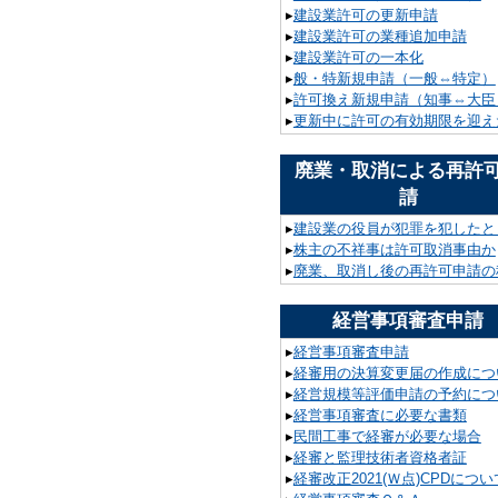
▸
建設業許可の更新申請
▸
建設業許可の業種追加申請
▸
建設業許可の一本化
▸
般・特新規申請（一般⇔特定）
▸
許可換え新規申請（知事⇔大臣
▸
更新中に許可の有効期限を迎え
廃業・取消による再許
請
▸
建設業の役員が犯罪を犯したと
▸
株主の不祥事は許可取消事由か
▸
廃業、取消し後の再許可申請の
経営事項審査申請
▸
経営事項審査申請
▸
経審用の決算変更届の作成につ
▸
経営規模等評価申請の予約につ
▸
経営事項審査に必要な書類
▸
民間工事で経審が必要な場合
▸
経審と監理技術者資格者証
▸
経審改正2021(Ｗ点)CPDについ