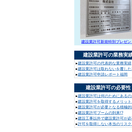
建設業許可新規特別プレゼン
建設業許可の業務実
▸
建設業許可の代表的な業務実績
▸
建設業許可は取れないを覆した
▸
建設業許可申請レポート福岡
建設業許可の必要性
▸
建設業許可は何のためにあるの
▸
建設業許可を取得するメリット
▸
建設業許可が必要となる積極的
▸
建設業許可ブームの到来!?
▸
建設工事以外で建設業許可が必要
▸
許可を取得しない本当のリスク