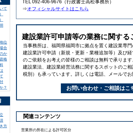
識
TEL 092-406-9676（行政書士高松事務所）
いて
⇒
オフィシャルサイトはこちら
）
）
明
建設業許可申請等の業務に関する
地位
当事務所は、福岡県福岡市に拠点を置く建設業専門
場合
建設業許可申請（新規・更新・業種追加等）及び経
のか
資格
のご依頼をお考えの皆様のご相談は無料で承ります
科
建設業法、建設業経営法務に関するスポットのご相談（
は
税別）も承っています。詳しくは電話、メールでお
て
付
か？
お問い合わせ・ご相談はこ
備
立
関連コンテンツ
請
き方
営業所の所在による許可区分