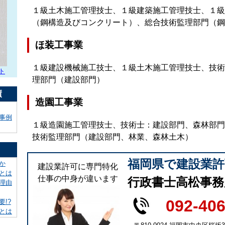
１級土木施工管理技士、１級建築施工管理技士、１級
（鋼構造及びコンクリート）、総合技術監理部門（鋼
ほ装工事業
１級建設機械施工技士、１級土木施工管理技士、技術
ト
理部門（建設部門）
績
造園工事業
事例
１級造園施工管理技士、技術士：建設部門、森林部門
技術監理部門（建設部門、林業、森林土木）
福岡県で建設業
か
建設業許可に専門特化
とは
仕事の中身が違います
行政書士高松事務
理由
092-40
!?
とは