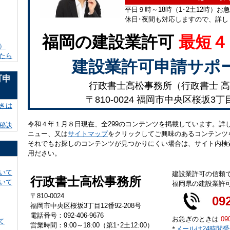
平日９時～18時（1･2土12時）お
休日･夜間も対応しますので、詳し
福岡の建設業許可
最短４
）
たら
建設業許可申請サポ
可申
行政書士高松事務所（行政書士 高
〒810-0024 福岡市中央区桜坂3丁
きは
令和４年１月８日現在、全299のコンテンツを掲載しています。詳
秘訣
ニュー、又は
サイトマップ
をクリックしてご興味のあるコンテンツ
それでもお探しのコンテンツが見つかりにくい場合は、サイト内検
用ださい。
いて
建設業許可の信頼
行政書士高松事務所
いて
福岡県の建設業許
〒810-0024
09
福岡市中央区桜坂3丁目12番92-208号
電話番号：092-406-9676
お急ぎのときは
09
て
営業時間：9:00～18:00（第1･2土12:00）
*
メールは24時間