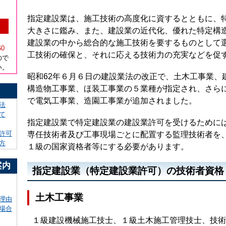
指定建設業は、施工技術の高度化に資するとともに、
大きさに鑑み、また、建設業の近代化、優れた特定構
）
建設業の中から総合的な施工技術を要するものとして
60
工技術の確保と、それに応える技術力の充実などを促
ので
い。
昭和62年６月６日の建設業法の改正で、土木工事業、
構造物工事業、ほ装工事業の５業種が指定され、さらに
！
で電気工事業、造園工事業が追加されました。
法
て
指定建設業で特定建設業の建設業許可を受けるために
許可
専任技術者及び工事現場ごとに配置する監理技術者を
方
１級の国家資格者等にする必要があります。
案内
指定建設業（特定建設業許可）の技術者資格
土木工事業
理由
場合
１級建設機械施工技士、
１級土木施工管理技士、
技術