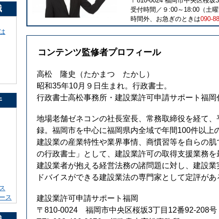
〒810-0024 福岡市中央区桜坂3
識
受付時間／９:00～18:00（土曜1
時間外、お急ぎのときは
090-8
は
コンテンツ監修者プロフィール
高松 隆史
（たかまつ たかし）
昭和35年10月９日生まれ。行政書士。
行政書士高松事務所・建設業許可申請サポート福岡
件
地場老舗ゼネコンの社長室長、常務取締役を経て、平
録。福岡市を中心に福岡県内全域で年間100件以上
建設業の産業特性や業界事情、商慣習等を自らの肌
の行政書士」として、建設業許可の取得支援業務を
建設業者が抱える経営法務の諸問題に対し、建設業
ドバイスができる建設業法の専門家として定評があ
ス
ース
建設業許可申請サポート福岡
〒810-0024 福岡市中央区桜坂3丁目12番92-208号