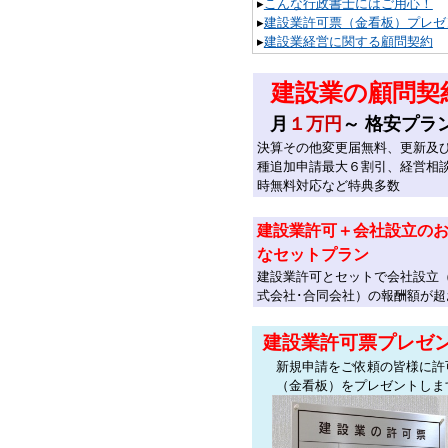
▸
こんな行政書士にはご用心！
▸
建設業許可票（金看板）プレゼ
▸
建設業経営に関する顧問契約
建設業の顧問契
月
１万円
～ 格安プラ
決算その他変更届無料、更新及
種追加申請最大６割引、経営相
時無料対応など特典多数
建設業許可＋会社設立の
なセットプラン
建設業許可とセットで会社設立
式会社･合同会社）の報酬額が超
建設業許可票プレゼ
新規申請をご依頼の皆様に許
（金看板）をプレゼントしま