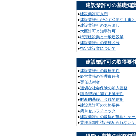
建設業許可の基礎知
▸
建設業許可入門
▸
建設業許可が必ず必要な工事と
▸
建設業許可のあらまし
▸
大臣許可と知事許可
▸
特定建設業と一般建設業
▸
建設業許可の業種区分
▸
指定建設業について
建設業許可の取得要
▸
建設業許可の取得要件
▸
経営業務の管理責任者
▸
専任技術者
▸
適切な社会保険の加入義務
▸
請負契約に関する誠実性
▸
財産的基礎、金銭的信用
▸
建設業許可の欠格要件
▸
簡単セルフチェック
▸
建設業許可の取得が無理なケー
▸
業種追加申請が認められないケ