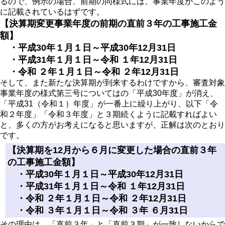
るので、例示の場合、前期の同様式には、事業年度がこのよう
に記載されているはずです。
【決算期変更事業年度の前期の直前３年の工事施工金
額】
・平成30年１月１日～平成30年12月31日
・平成31年１月１日～令和 １年12月31日
・令和 ２年１月１日～令和 ２年12月31日
そして、また新たな決算期が到来するわけですから、審査対象
事業年度の様式第三号についてはの「平成30年度」が消え、
「平成31（令和１）年度」が一番上に繰り上がり、以下「令
和２年度」「令和３年度」と３期続くように記載すればよい
と、多くの方がお考えになると思いますが、正解は次のとおり
です。
【決算期を12月から６月に変更した場合の直前３年
の工事施工金額】
・平成30年１月１日～平成30年12月31日
・平成31年１月１日～令和 １年12月31日
・令和 ２年１月１日～令和 ２年12月31日
・令和 ３年１月１日～令和 ３年 ６月31日
その理由は、「直前３年」と「直前３期」が一致しないからで