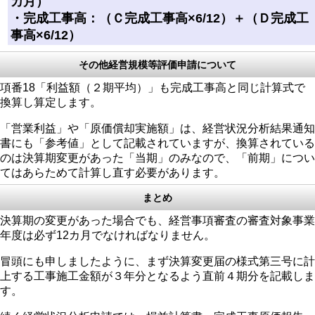
カ月）
・完成工事高：（Ｃ完成工事高×6/12）＋（Ｄ完成工
事高×6/12）
その他経営規模等評価申請について
項番18「利益額（２期平均）」も完成工事高と同じ計算式で
換算し算定します。
「営業利益」や「原価償却実施額」は、経営状況分析結果通知
書にも「参考値」として記載されていますが、換算されている
のは決算期変更があった「当期」のみなので、「前期」につい
てはあらためて計算し直す必要があります。
まとめ
決算期の変更があった場合でも、経営事項審査の審査対象事業
年度は必ず12カ月でなければなりません。
冒頭にも申しましたように、まず決算変更届の様式第三号に計
上する工事施工金額が３年分となるよう直前４期分を記載しま
す。