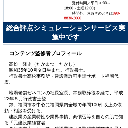
受付時間／平日９:00～
18:00（土曜12:00）
時間外、お急ぎのときは
090-
8830-2060
総合評点シミュレーションサービス実
施中です
コンテンツ監修者プロフィール
高松 隆史
（たかまつ たかし）
昭和35年10月９日生まれ。行政書士。
行政書士高松事務所・建設業許可申請サポート福岡代
表。
地場老舗ゼネコンの社長室長、常務取締役を経て、平成
22年５月行政書士登
録。福岡市を中心に福岡県内全域で年間100件以上の依
頼・相談を受ける。
建設業の産業特性や業界事情、商慣習等を自らの肌で知
る「元建設業経営者