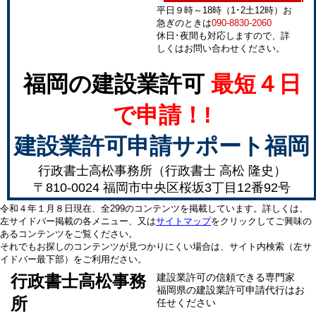
平日９時～18時（1･2土12時）お
急ぎのときは
090-8830-2060
休日･夜間も対応しますので、詳
しくはお問い合わせください。
福岡の建設業許可
最短４日
で申請！!
建設業許可申請サポート福岡
行政書士高松事務所（行政書士 高松 隆史）
〒810-0024 福岡市中央区桜坂3丁目12番92号
令和４年１月８日現在、全299のコンテンツを掲載しています。詳しくは、
左サイドバー掲載の各メニュー、又は
サイトマップ
をクリックしてご興味の
あるコンテンツをご覧ください。
それでもお探しのコンテンツが見つかりにくい場合は、サイト内検索（左サ
イドバー最下部）をご利用ださい。
行政書士高松事務
建設業許可の信頼できる専門家
福岡県の建設業許可申請代行はお
所
任せください