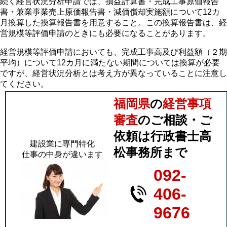
続く経営状況分析申請では、損益計算書・完成工事原価報告
書・兼業事業売上原価報告書・減価償却実施額について12カ
月換算した換算報告書を用意すること。この換算報告書は、経
営規模等評価申請のときにも必要になることがあります。
経営規模等評価申請においても、完成工事高及び利益額（２期
平均）について12カ月に満たない期間については換算が必要
ですが、経営状況分析とは考え方が異なっていることに注意し
てください。
福岡県
の
経営事項
審査
のご相談・ご
依頼は行政書士高
建設業に専門特化
松事務所まで
仕事の中身が違います
092-
406-
9676