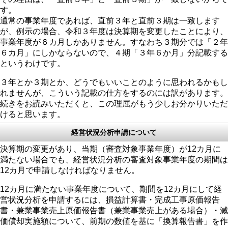
す。
通常の事業年度であれば、直前３年と直前３期は一致します
が、例示の場合、令和３年度は決算期を変更したことにより、
事業年度が６カ月しかありません。すなわち３期分では「２年
６カ月」にしかならないので、４期「３年６か月」分記載する
というわけです。
３年とか３期とか、どうでもいいことのように思われるかもし
れませんが、こういう記載の仕方をするのには訳があります。
続きをお読みいただくと、この理屈がもう少しお分かりいただ
けると思います。
経営状況分析申請について
決算期の変更があり、当期（審査対象事業年度）が12カ月に
満たない場合でも、経営状況分析の審査対象事業年度の期間は
12カ月で申請しなければなりません。
12カ月に満たない事業年度について、期間を12カ月にして経
営状況分析を申請するには、損益計算書・完成工事原価報告
書・兼業事業売上原価報告書（兼業事業売上がある場合）・減
価償却実施額について、前期の数値を基に「換算報告書」を作