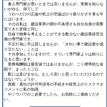
素人専門家が悪いとまでは言いませんが、実務を知らな
いがゆえ、得てして
うわべだけの正論や机上の空論ばかり振りかざす者も中
にはいます。
その点私は、建設業界の闇や不条理さを自分自身が実際
見てきた皆様と同じ
目線で物事を考えることができる数少ない建設業経営法
務の専門家です。
不正行為に手は貸しませんが、「きれい事で建設業が成
り立たない」ことは
十分承知していますので、そういう専門家よりは頼りに
なると思います。
業務報酬額は最安値ではありませんが、ごく標準的な金
額で、まったくご心
配には及びません。むしろ安いと思っていただけるので
はないでしょうか。
貴殿・貴社の許可申請等の手続きや経営上のリスクマネ
ジメントに私の知識
やノウハウがご必要でしたら、お気軽にご連絡くださ
い。