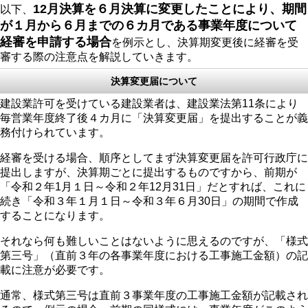
12月決算を６月決算に変更したことにより、期間
以下、
が１月から６月までの６カ月である事業年度について
経審を申請する場合
を例示とし、決算期変更後に経審を受
審する際の注意点を解説していきます。
決算変更届について
建設業許可を受けている建設業者は、建設業法第11条により
毎営業年度終了後４カ月に「決算変更届」を提出することが義
務付けられています。
経審を受ける場合、順序としてまず決算変更届を許可行政庁に
提出しますが、決算期ごとに提出するものですから、前期が
「令和２年1月１日～令和２年12月31日」だとすれば、これに
続き「令和３年１月１日～令和３年６月30日」の期間で作成
することになります。
それなら何も難しいことはないように思えるのですが、「様式
第三号」（直前３年の各事業年度における工事施工金額）の記
載に注意が必要です。
通常、様式第三号は直前３事業年度の工事施工金額が記載され