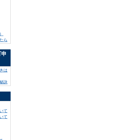
）
たら
可申
きは
秘訣
いて
いて