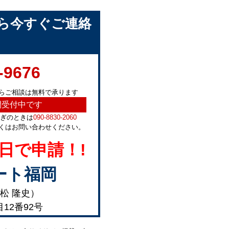
ら今すぐご連絡
-9676
らご相談は無料で承ります
間受付中です
急ぎのときは
090-8830-2060
くはお問い合わせください。
日で申請！!
ート福岡
松 隆史）
目12番92号