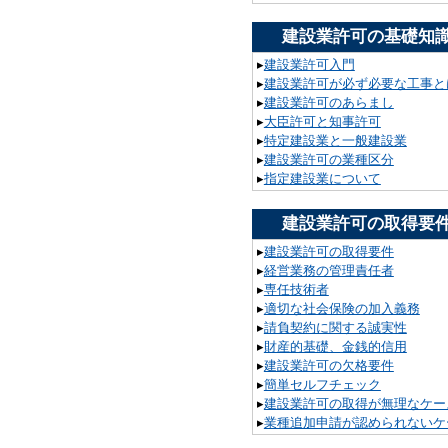
建設業許可の基礎知
▸
建設業許可入門
▸
建設業許可が必ず必要な工事と
▸
建設業許可のあらまし
▸
大臣許可と知事許可
▸
特定建設業と一般建設業
▸
建設業許可の業種区分
▸
指定建設業について
建設業許可の取得要
▸
建設業許可の取得要件
▸
経営業務の管理責任者
▸
専任技術者
▸
適切な社会保険の加入義務
▸
請負契約に関する誠実性
▸
財産的基礎、金銭的信用
▸
建設業許可の欠格要件
▸
簡単セルフチェック
▸
建設業許可の取得が無理なケー
▸
業種追加申請が認められないケ