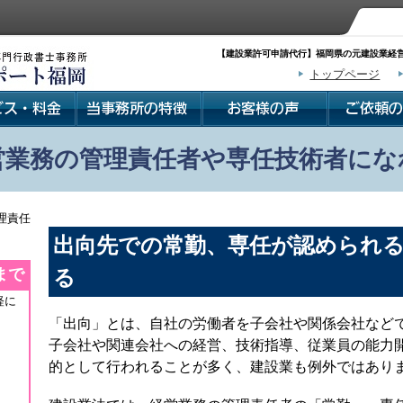
【建設業許可申請代行】福岡県の元建設業経営
トップページ
営業務の管理責任者や専任技術者にな
理責任
出向先での常勤、専任が認められ
まで
る
軽に
「出向」とは、自社の労働者を子会社や関係会社など
子会社や関連会社への経営、技術指導、従業員の能力
的として行われることが多く、建設業も例外ではあり