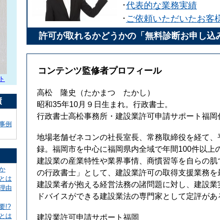
･
代表的な業務実績
･
ご依頼いただいたお客
許可が取れるかどうかの「無料診断お申し込
コンテンツ監修者プロフィール
ト
高松 隆史
（たかまつ たかし）
績
昭和35年10月９日生まれ。行政書士。
行政書士高松事務所・建設業許可申請サポート福岡
事例
地場老舗ゼネコンの社長室長、常務取締役を経て、平
録。福岡市を中心に福岡県内全域で年間100件以上
建設業の産業特性や業界事情、商慣習等を自らの肌
か
の行政書士」として、建設業許可の取得支援業務を
とは
建設業者が抱える経営法務の諸問題に対し、建設業
理由
ドバイスができる建設業法の専門家として定評があ
!?
とは
建設業許可申請サポート福岡