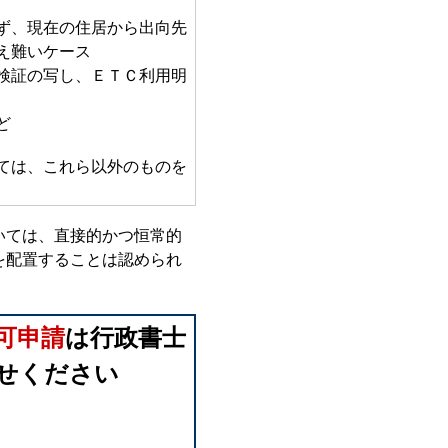
ず、現在の住居から出向先
え難いケース
検証の写し、ＥＴＣ利用明
ど
ては、これら以外のものを
いては、直接的かつ恒常的
を配置することは認められ
可申請
は行政書士
せください