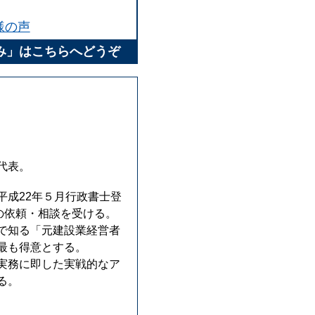
様の声
み」はこちらへどうぞ
代表。
成22年５月行政書士登
の依頼・相談を受ける。
で知る「元建設業経営者
最も得意とする。
実務に即した実戦的なア
る。