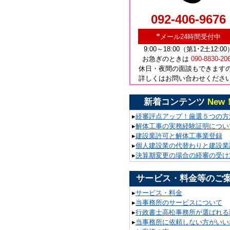
092-406-9676
*
メール24時間受付中
9:00～18:00（第1･2土12:00
お急ぎのときは
090-8830-20
休日・夜間の面談もできます
詳しくはお問い合わせくださ
新着コンテンツ
New
▸
経審評点アップ！厳選５つの方
▸
解体工事の実務経験証明につい
▸
建設業許可と解体工事業登録
▸
個人建設業の代替わりと建設業
▸
決算期変更の場合の経審の受け
サービス・料金等のご
▸
サービス・料金
▸
当事務所のサービスについて
▸
行政書士高松事務所が選ばれる
▸
当事務所に依頼しない方がいい