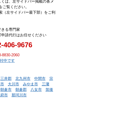
しくは、左サイドバー掲載の各メ
をご覧ください。
索（左サイドバー最下部）をご利
できる専門家
可申請代行はお任せください
2-406-9676
0-8830-2060
受付中です
三井郡
北九州市
中間市
宗
川市
大川市
みやま市
三潴
朝倉市
朝倉郡
八女市
筑後
宰府市
那珂川市