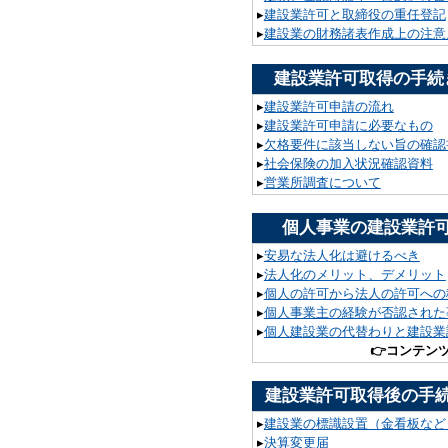
▸
建設業許可と取締役の重任登記
▸
建設業の財務諸表作成上の注意
建設業許可取得の手続
▸
建設業許可申請の流れ
▸
建設業許可申請に必要なもの
▸
欠格要件に該当しない旨の確認
▸
社会保険の加入状況確認資料
▸
営業所調査について
個人事業の建設業許
▸
安易な法人化は避けるべき
▸
法人化のメリット、デメリット
▸
個人の許可から法人の許可への
▸
個人事業主の経験が否認された
▸
個人建設業の代替わりと建設業
👉
コンテン
建設業許可取得後の手
▸
建設業の標識設置（金看板など
▸
決算変更届