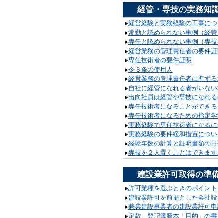
経管・専技の実務知
▸
経営経験と実務経験の工事につ
▸
常勤と認められない事例（経管
▸
専任と認められない事例（専技
▸
経営業務の管理責任者の要件証
▸
専任技術者の要件証明
▸
令３条の使用人
▸
経営業務の管理責任者に準ずる
▸
自社に経管になれる者がいない
▸
出向社員は経管や専技になれる
▸
専任技術者になることができる
▸
専任技術者になるための指定学
▸
実務経験で専任技術者になるに
▸
実務経験の要件緩和措置につい
▸
経験年数の計算と証明書類の日
▸
専技を２人置くことはできます
建設業許可取得の準
▸
許可業種を選ぶときのポイント
▸
建設業許可を前提とした会社設
▸
兼業建設事業者の建設業許可申
▸
定款、登記簿謄本「目的」の書