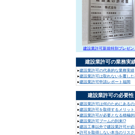
建設業許可新規特別プレゼン
建設業許可の業務実
▸
建設業許可の代表的な業務実績
▸
建設業許可は取れないを覆した
▸
建設業許可申請レポート福岡
建設業許可の必要性
▸
建設業許可は何のためにあるの
▸
建設業許可を取得するメリット
▸
建設業許可が必要となる積極的
▸
建設業許可ブームの到来!?
▸
建設工事以外で建設業許可が必要
▸
許可を取得しない本当のリスク