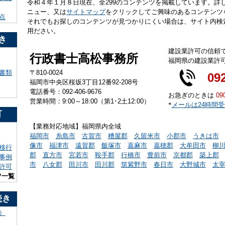
令和４年１月８日現在、全299のコンテンツを掲載しています。詳
ニュー、又は
サイトマップ
をクリックしてご興味のあるコンテンツ
点
それでもお探しのコンテンツが見つかりにくい場合は、サイト内検
用ださい。
き
建設業許可の信頼
行政書士高松事務所
福岡県の建設業許
〒810-0024
書類
09
福岡市中央区桜坂3丁目12番92-208号
電話番号：092-406-9676
お急ぎのときは
09
営業時間：9:00～18:00（第1･2土12:00）
*
メールは24時間
可
【業務対応地域】福岡県内全域
福岡市
糸島市
古賀市
糟屋郡
久留米市
小郡市
うきは市
像市
福津市
遠賀郡
飯塚市
嘉麻市
嘉穂郡
大牟田市
柳
移行
郡
直方市
宮若市
鞍手郡
行橋市
豊前市
京都郡
築上郡
事例
市
八女郡
田川市
田川郡
筑紫野市
春日市
大野城市
太
許可
ツ一覧
続き
）