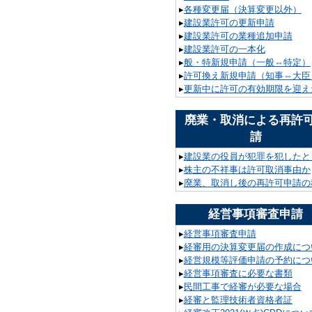
▸
各種変更届（決算変更以外）
▸
建設業許可の更新申請
▸
建設業許可の業種追加申請
▸
建設業許可の一本化
▸
般・特新規申請（一般⇔特定）
▸
許可換え新規申請（知事⇔大臣
▸
更新中に許可の有効期限を迎え
廃業・取消による再許
請
▸
建設業の役員が犯罪を犯したと
▸
株主の不祥事は許可取消事由か
▸
廃業、取消し後の再許可申請の
経営事項審査申請
▸
経営事項審査申請
▸
経審用の決算変更届の作成につ
▸
経営規模等評価申請の予約につ
▸
経営事項審査に必要な書類
▸
民間工事で経審が必要な場合
▸
経審と監理技術者資格者証