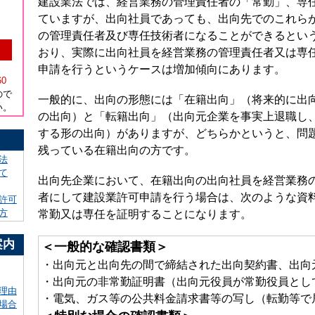
建設業法では、経営業務の管理責任者の「常勤」、専
ていますが、出向社員であっても、出向先でのこれら
の管理責任者及び専任技術者になることができるとい
おり、実際に出向社員を経営業務の管理責任者又は専
）
申請を行うというケースは増加傾向にあります。
60
ので
一般的に、出向の形態には「在籍出向」（将来的に出
い。
の出向）と「転籍出向」（出向元企業を事実上退職し
する形の出向）がありますが、どちらかというと、問
！
残っている在籍出向の方です。
法
て
出向先企業において、在籍出向の出向社員を経営業務
者にして建設業許可申請を行う場合は、次のような資
許可
方
常勤又は専任を証明することになります。
案内
＜一般的な確認書類＞
・出向元と出向先の間で締結された出向契約書、出向
・出向元の非常勤証明書（出向元役員が常勤役員とし
理由
・電気、ガス等の公共料金請求書等の写し（転勤等で
場合