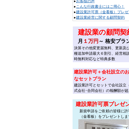
▸
お客様の声
▸
こんな行政書士にはご用心！
▸
建設業許可票（金看板）プレゼ
▸
建設業経営に関する顧問契約
建設業の顧問契
月
１万円
～ 格安プラ
決算その他変更届無料、更新及
種追加申請最大６割引、経営相
時無料対応など特典多数
建設業許可＋会社設立の
なセットプラン
建設業許可とセットで会社設立
式会社･合同会社）の報酬額が超
建設業許可票プレゼ
新規申請をご依頼の皆様に許
（金看板）をプレゼントしま