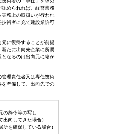
任技術者の「専任」を求め
が認められれば、経営業務
う実務上の取扱いが行われ
任技術者に充て建設業許可
向元に復帰することが前提
、新たに出向先企業に所属
題となるのは出向元に籍が
の管理責任者又は専任技術
料を準備して、出向先での
元の辞令等の写し
て出向してきた場合）
居所を確保している場合）