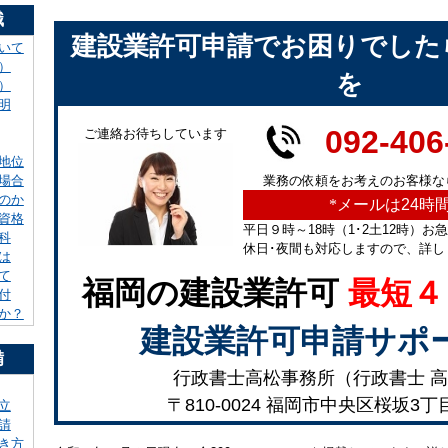
識
建設業許可申請でお困りでした
いて
）
を
）
明
092-406
ご連絡お待ちしています
地位
業務の依頼をお考えのお客様な
場合
のか
*
メールは24時
資格
平日９時～18時（1･2土12時）お
科
休日･夜間も対応しますので、詳し
は
て
福岡の建設業許可
最短４
付
か？
建設業許可申請サポ
備
行政書士高松事務所（行政書士 高
〒810-0024 福岡市中央区桜坂3丁
立
請
き方