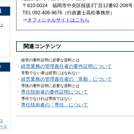
〒810-0024 福岡市中央区桜坂3丁目12番92-208号
識
TEL 092-406-9676（行政書士高松事務所）
⇒
オフィシャルサイトはこちら
は
関連コンテンツ
経管の要件証明に必要な資料とは
・
経営業務の管理責任者の要件証明について
件
常勤でない者は経管にはなれない
・
経営業務の管理責任者の「常勤」について
専技の要件証明に必要な資料とは
・
専任技術者の要件証明について
専任でなければ専技ではない
・
専任技術者の「専任」について
ス
ース