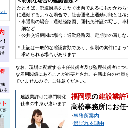
＜特別な場合の確認書類＞
たとえば、都道府県をまたぐ出向であるにもかかわら
ント
に通勤するような場合で、社会通念上通勤可能とは考
・車通勤の場合：通勤経路図、運転免許証の写し、車
細など
約
・公共交通機関の場合：通勤経路図、定期券の写しな
ン！
＊上記は一般的な確認書類であり、個別の案件によっ
び業
談常
求められる場合があります
なお、現場に配置する主任技術者及び監理技術者につ
お得
な雇用関係にあることが必要とされ、在籍出向の社員
ていませんので、ご注意ください。
（株
お得
福岡県
の
建設業許
建設業許可に専門特化
ント
仕事の中身が違います
高松事務所にお任
可票
･
事務所案内
す。
･
選ばれる理由