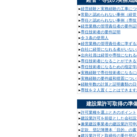
経管・専技の実務知
▸
経営経験と実務経験の工事につ
▸
常勤と認められない事例（経管
▸
専任と認められない事例（専技
▸
経営業務の管理責任者の要件証
▸
専任技術者の要件証明
▸
令３条の使用人
▸
経営業務の管理責任者に準ずる
▸
自社に経管になれる者がいない
▸
出向社員は経管や専技になれる
▸
専任技術者になることができる
▸
専任技術者になるための指定学
▸
実務経験で専任技術者になるに
▸
実務経験の要件緩和措置につい
▸
経験年数の計算と証明書類の日
▸
専技を２人置くことはできます
建設業許可取得の準
▸
許可業種を選ぶときのポイント
▸
建設業許可を前提とした会社設
▸
兼業建設事業者の建設業許可申
▸
定款、登記簿謄本「目的」の書
▸
建設業許可と取締役の重任登記