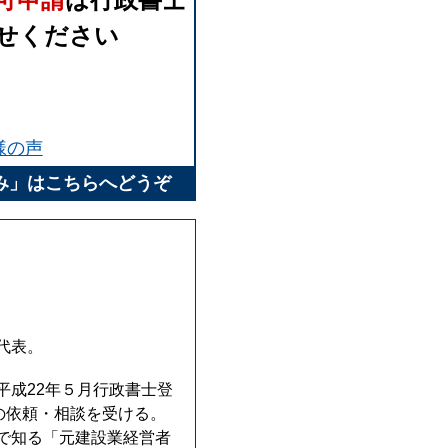
せください
様の声
み」はこちらへどうぞ
代表。
成22年５月行政書士登
の依頼・相談を受ける。
で知る「元建設業経営者