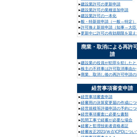
▸
建設業許可の更新申請
▸
建設業許可の業種追加申請
▸
建設業許可の一本化
▸
般・特新規申請（一般⇔特定）
▸
許可換え新規申請（知事⇔大臣
▸
更新中に許可の有効期限を迎え
廃業・取消による再許
請
▸
建設業の役員が犯罪を犯したと
▸
株主の不祥事は許可取消事由か
▸
廃業、取消し後の再許可申請の
経営事項審査申請
▸
経営事項審査申請
▸
経審用の決算変更届の作成につ
▸
経営規模等評価申請の予約につ
▸
経営事項審査に必要な書類
▸
民間工事で経審が必要な場合
▸
経審と監理技術者資格者証
▸
経審改正2021(Ｗ点)CPDについ