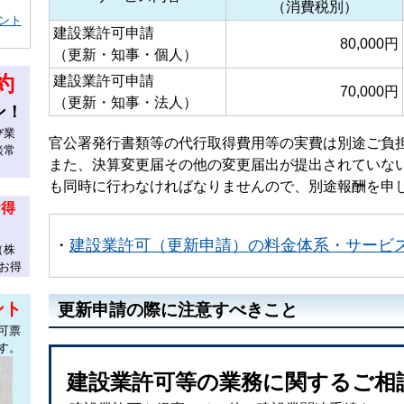
（消費税別）
ント
建設業許可申請
80,000円
（更新・知事・個人）
約
建設業許可申請
70,000円
（更新・知事・法人）
ン！
び業
官公署発行書類等の代行取得費用等の実費は別途ご負
談常
また、決算変更届その他の変更届出が提出されていな
も同時に行わなければなりませんので、別途報酬を申
お得
・
建設業許可（更新申請）の料金体系・サービ
（株
お得
ント
更新申請の際に注意すべきこと
可票
す。
建設業許可等の業務に関するご相