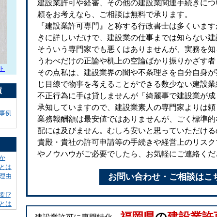
建設業許可や経審、その他の建設業関連手続きにつ
頼をお考えなら、ご相談は無料で承ります。
『建設業許可専門』と称する行政書士は多くいます
きに詳しいだけで、建設業の仕事までは知らない建
そういう専門家でも悪くはありませんが、実務を知
うわべだけの正論や机上の空論ばかり振りかざす者
ト
その点私は、建設業界の闇や不条理さを自分自身が
じ目線で物事を考えることができる数少ない建設業
績
不正行為に手は貸しませんが「綺麗事で建設業が成
承知していますので、建設業素人の専門家よりは頼
事例
業務報酬額は最安値ではありませんが、ごく標準的
配には及びません。むしろ安いと思っていただける
貴殿・貴社の許可申請等の手続きや経営上のリスク
やノウハウがご必要でしたら、お気軽にご連絡くだ
か
とは
お問い合わせ・ご相談はこ
理由
!?
とは
福岡県
の
建設業許