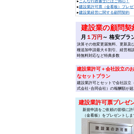
▸
こんな行政書士にはご用心！
▸
建設業許可票（金看板）プレゼ
▸
建設業経営に関する顧問契約
建設業の顧問契
月
１万円
～ 格安プラ
決算その他変更届無料、更新及
種追加申請最大６割引、経営相
時無料対応など特典多数
建設業許可＋会社設立の
なセットプラン
建設業許可とセットで会社設立
式会社･合同会社）の報酬額が超
建設業許可票プレゼ
新規申請をご依頼の皆様に許
（金看板）をプレゼントしま