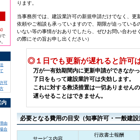
ります。
当事務所では、建設業許可の新規申請だけでなく、更
依頼やご相談も承っていますので、期限が迫っている
）
60
いない等の事情がおありでしたら、ぜひお問い合わせ
ので
の際にその旨お申し出ください）
い。
！
◎１日でも更新が遅れると許可
法
万が一有効期間内に更新申請ができなかっ
て
了日をもって建設業許可は失効します。
許可
これに対する救済措置は一切ありませんの
方
遅らせることはできません。
案内
必要となる費用の目安（知事許可・一般建設
理由
場合
行政書士報酬
サービス内容