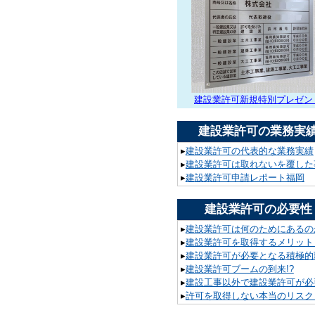
建設業許可新規特別プレゼン
建設業許可の業務実
▸
建設業許可の代表的な業務実績
▸
建設業許可は取れないを覆した
▸
建設業許可申請レポート福岡
建設業許可の必要性
▸
建設業許可は何のためにあるの
▸
建設業許可を取得するメリット
▸
建設業許可が必要となる積極的
▸
建設業許可ブームの到来!?
▸
建設工事以外で建設業許可が必要
▸
許可を取得しない本当のリスク