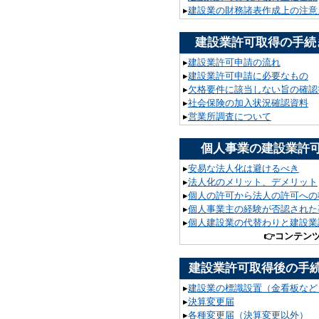
▸
建設業の財務諸表作成上の注意
建設業許可取得の手続
▸
建設業許可申請の流れ
▸
建設業許可申請に必要なもの
▸
欠格要件に該当しない旨の確認
▸
社会保険の加入状況確認資料
▸
営業所調査について
個人事業の建設業許
▸
安易な法人化は避けるべき
▸
法人化のメリット、デメリット
▸
個人の許可から法人の許可への
▸
個人事業主の経験が否認された
▸
個人建設業の代替わりと建設業
👉
コンテン
建設業許可取得後の手
▸
建設業の標識設置（金看板など
▸
決算変更届
▸
各種変更届（決算変更以外）