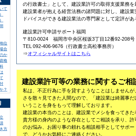
識
の行政書士」として、建設業許可の取得支援業務を
いて
建設業者が抱える経営法務の諸問題に対し、建設業
）
ドバイスができる建設業法の専門家として定評があ
）
明
建設業許可申請サポート福岡
〒810-0024 福岡市中央区桜坂3丁目12番92-208号
地位
TEL 092-406-9676（行政書士高松事務所）
場合
⇒
オフィシャルサイトはこちら
のか
資格
科
は
て
建設業許可等の業務に関するご相
付
か？
私は、不正行為に手を貸すようなことはしませんが
さを散々見てきた人間なので、「建設業は綺麗事だ
備
いうことを身をもって理解しております。
建設業の本当のことは、建設業でメシを食ってきた
立
貴方様の身内のような存在としてご相談を承り、許
請
のお悩み、お困り事の頼れる相談相手としてサポー
き方
で、どうかお気軽にご連絡ください。