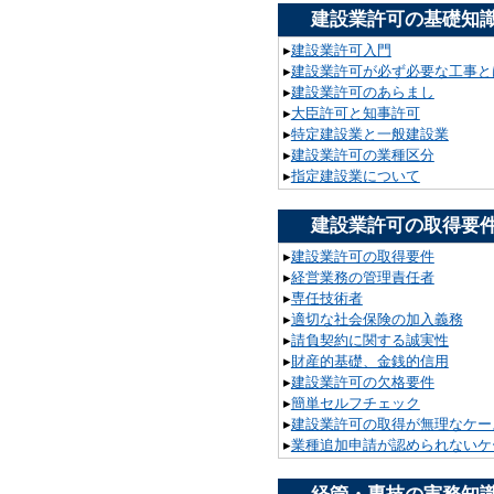
建設業許可の基礎知
▸
建設業許可入門
▸
建設業許可が必ず必要な工事と
▸
建設業許可のあらまし
▸
大臣許可と知事許可
▸
特定建設業と一般建設業
▸
建設業許可の業種区分
▸
指定建設業について
建設業許可の取得要
▸
建設業許可の取得要件
▸
経営業務の管理責任者
▸
専任技術者
▸
適切な社会保険の加入義務
▸
請負契約に関する誠実性
▸
財産的基礎、金銭的信用
▸
建設業許可の欠格要件
▸
簡単セルフチェック
▸
建設業許可の取得が無理なケー
▸
業種追加申請が認められないケ