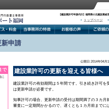
【建設業許可申請代行】福岡県の元建設業経営
トップページ
更新申請
公開日:2014年04月1
まで
建設業許可の更新を迎える皆様へ
軽に
建設業許可の有効期間は５年間です。引き続き許可を
は更新申請が必要です。
知事許可の場合、更新申請の受付は期間満了の３カ月
審査に一定期間かかるので、遅くとも１カ月前までに