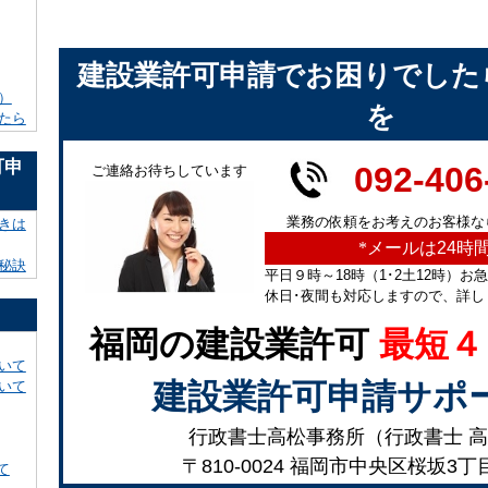
建設業許可申請でお困りでした
）
を
たら
可申
092-406
ご連絡お待ちしています
業務の依頼をお考えのお客様な
きは
*
メールは24時
秘訣
平日９時～18時（1･2土12時）お
休日･夜間も対応しますので、詳し
福岡の建設業許可
最短４
いて
建設業許可申請サポ
いて
行政書士高松事務所（行政書士 高
〒810-0024 福岡市中央区桜坂3丁
て