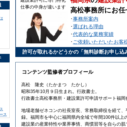
建設業許可に専門特化
識
仕事の中身が違います
高松事務所にお任
は
･
事務所案内
･
選ばれる理由
･
代表的な業務実績
･
ご依頼いただいたお客
許可が取れるかどうかの「無料診断お申し込
件
コンテンツ監修者プロフィール
高松 隆史
（たかまつ たかし）
昭和35年10月９日生まれ。行政書士。
行政書士高松事務所・建設業許可申請サポート福岡
ス
地場老舗ゼネコンの社長室長、常務取締役を経て、平
ース
録。福岡市を中心に福岡県内全域で年間100件以上
建設業の産業特性や業界事情、商慣習等を自らの肌