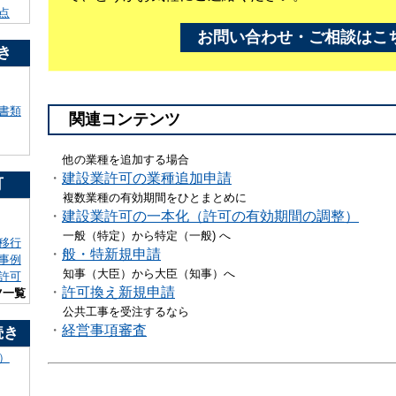
点
お問い合わせ・ご相談はこ
き
書類
関連コンテンツ
他の業種を追加する場合
・
建設業許可の業種追加申請
可
複数業種の有効期間をひとまとめに
・
建設業許可の一本化（許可の有効期間の調整）
一般（特定）から特定（一般) へ
移行
・
般・特新規申請
事例
知事（大臣）から大臣（知事）へ
許可
・
許可換え新規申請
ツ一覧
公共工事を受注するなら
・
経営事項審査
続き
）