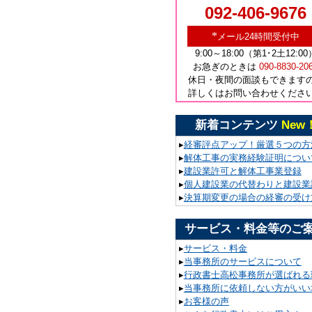
092-406-9676
*
メール24時間受付中
9:00～18:00（第1･2土12:00
お急ぎのときは
090-8830-20
休日・夜間の面談もできます
詳しくはお問い合わせくださ
新着コンテンツ
New
▸
経審評点アップ！厳選５つの方
▸
解体工事の実務経験証明につい
▸
建設業許可と解体工事業登録
▸
個人建設業の代替わりと建設業
▸
決算期変更の場合の経審の受け
サービス・料金等のご
▸
サービス・料金
▸
当事務所のサービスについて
▸
行政書士高松事務所が選ばれる
▸
当事務所に依頼しない方がいい
▸
お客様の声