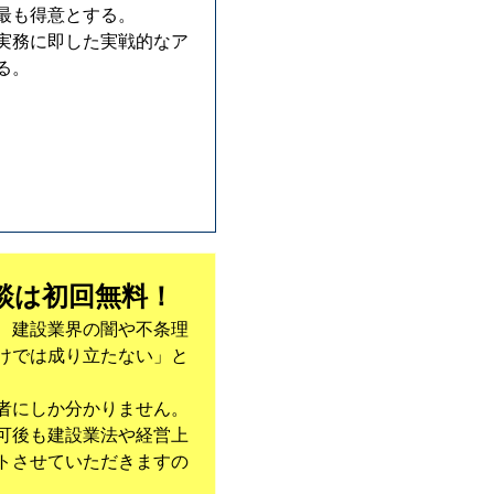
最も得意とする。
実務に即した実戦的なア
る。
談は初回無料！
、建設業界の闇や不条理
けでは成り立たない」と
者にしか分かりません。
可後も建設業法や経営上
トさせていただきますの