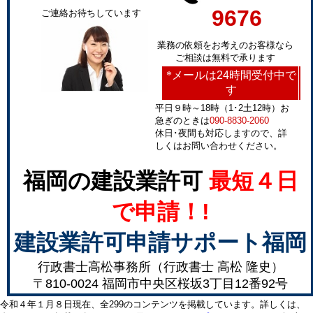
9676
ご連絡お待ちしています
業務の依頼をお考えのお客様なら
ご相談は無料で承ります
*
メールは24時間受付中で
す
平日９時～18時（1･2土12時）お
急ぎのときは
090-8830-2060
休日･夜間も対応しますので、詳
しくはお問い合わせください。
福岡の建設業許可
最短４日
で申請！!
建設業許可申請サポート福岡
行政書士高松事務所（行政書士 高松 隆史）
〒810-0024 福岡市中央区桜坂3丁目12番92号
令和４年１月８日現在、全299のコンテンツを掲載しています。詳しくは、