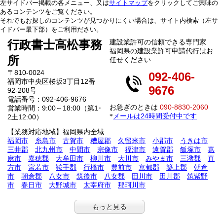
左サイドバー掲載の各メニュー、又は
サイトマップ
をクリックしてご興味の
あるコンテンツをご覧ください。
それでもお探しのコンテンツが見つかりにくい場合は、サイト内検索（左サ
イドバー最下部）をご利用ださい。
行政書士高松事務
建設業許可の信頼できる専門家
福岡県の建設業許可申請代行はお
所
任せください
〒810-0024
092-406-
福岡市中央区桜坂3丁目12番
9676
92-208号
電話番号：092-406-9676
お急ぎのときは
090-8830-2060
営業時間：9:00～18:00（第1･
メールは24時間受付中です
*
2土12:00）
【業務対応地域】福岡県内全域
福岡市
糸島市
古賀市
糟屋郡
久留米市
小郡市
うきは市
三井郡
北九州市
中間市
宗像市
福津市
遠賀郡
飯塚市
嘉
麻市
嘉穂郡
大牟田市
柳川市
大川市
みやま市
三潴郡
直
方市
宮若市
鞍手郡
行橋市
豊前市
京都郡
築上郡
朝倉
市
朝倉郡
八女市
筑後市
八女郡
田川市
田川郡
筑紫野
市
春日市
大野城市
太宰府市
那珂川市
もっと見る