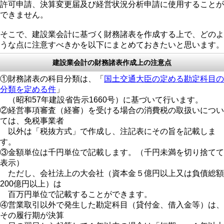
許可申請、決算変更届及び経営状況分析申請に使用することが
できません。
そこで、建設業会計に基づく財務諸表を作成する上で、どのよ
うな点に注意すべきかを以下にまとめておきたいと思います。
建設業会計の財務諸表作成上の注意点
①財務諸表の科目分類は、「
国土交通大臣の定める勘定科目の
分類を定める件
」
（昭和57年建設省告示1660号）に基づいて行います。
②経営事項審査（経審）を受ける場合の消費税の取扱いについ
ては、免税事業者
以外は「税抜方式」で作成し、注記表にその旨を記載しま
す。
③金額単位は千円単位で記載します。（千円未満を切り捨てて
表示）
ただし、会社法上の大会社（資本金５億円以上又は負債総額
200億円以上）は
百万円単位で記載することができます。
④営業取引以外で発生した勘定科目（貸付金、借入金等）は、
その履行期が決算