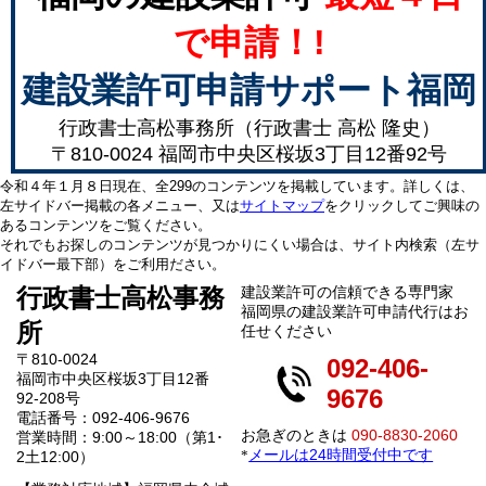
で申請！!
建設業許可申請サポート福岡
行政書士高松事務所（行政書士 高松 隆史）
〒810-0024 福岡市中央区桜坂3丁目12番92号
令和４年１月８日現在、全299のコンテンツを掲載しています。詳しくは、
左サイドバー掲載の各メニュー、又は
サイトマップ
をクリックしてご興味の
あるコンテンツをご覧ください。
それでもお探しのコンテンツが見つかりにくい場合は、サイト内検索（左サ
イドバー最下部）をご利用ださい。
行政書士高松事務
建設業許可の信頼できる専門家
福岡県の建設業許可申請代行はお
所
任せください
〒810-0024
092-406-
福岡市中央区桜坂3丁目12番
9676
92-208号
電話番号：092-406-9676
お急ぎのときは
090-8830-2060
営業時間：9:00～18:00（第1･
メールは24時間受付中です
*
2土12:00）