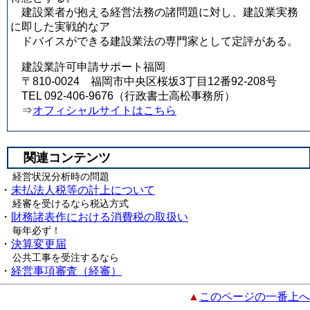
建設業者が抱える経営法務の諸問題に対し、建設業実務
に即した実戦的なア
ドバイスができる建設業法の専門家として定評がある。
建設業許可申請サポート福岡
〒810-0024 福岡市中央区桜坂3丁目12番92-208号
TEL 092-406-9676（行政書士高松事務所）
⇒
オフィシャルサイトはこちら
関連コンテンツ
経営状況分析時の問題
・
未払法人税等の計上について
経審を受けるなら税込方式
・
財務諸表作における消費税の取扱い
毎年必ず！
・
決算変更届
公共工事を受注するなら
・
経営事項審査（経審）
▲
このページの一番上へ