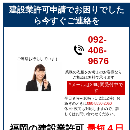
建設業許可申請でお困りでした
ら今すぐご連絡を
092-
406-
9676
ご連絡お待ちしています
業務の依頼をお考えのお客様なら
ご相談は無料で承ります
*
メールは24時間受付中で
す
平日９時～18時（1･2土12時）お
急ぎのときは
090-8830-2060
休日･夜間も対応しますので、詳
しくはお問い合わせください。
福岡の建設業許可
最短４日