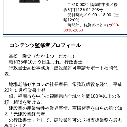
〒810-0024 福岡市中央区桜
坂3丁目12番92-208号
受付時間／９:00～18:00（土
曜12:00）
時間外、お急ぎのときは
090-
8830-2060
コンテンツ監修者プロフィール
高松 隆史
（たかまつ たかし）
昭和35年10月９日生まれ。行政書士。
行政書士高松事務所・建設業許可申請サポート福岡代
表。
地場老舗ゼネコンの社長室長、常務取締役を経て、平成
22年５月行政書士登
録。福岡市を中心に福岡県内全域で年間100件以上の依
頼・相談を受ける。
建設業の産業特性や業界事情、商慣習等を自らの肌で知
る「元建設業経営者
の行政書士」として、建設業許可の取得支援業務を最も
得意とする。