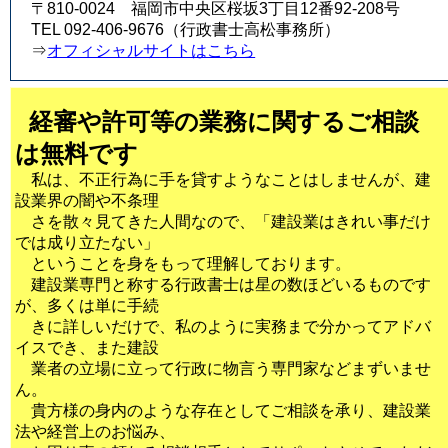
〒810-0024 福岡市中央区桜坂3丁目12番92-208号
TEL 092-406-9676（行政書士高松事務所）
⇒
オフィシャルサイトはこちら
経審や許可等の業務に関するご相談
は無料です
私は、不正行為に手を貸すようなことはしませんが、建
設業界の闇や不条理
さを散々見てきた人間なので、「建設業はきれい事だけ
では成り立たない」
ということを身をもって理解しております。
建設業専門と称する行政書士は星の数ほどいるものです
が、多くは単に手続
きに詳しいだけで、私のように実務まで分かってアドバ
イスでき、また建設
業者の立場に立って行政に物言う専門家などまずいませ
ん。
貴方様の身内のような存在としてご相談を承り、建設業
法や経営上のお悩み、