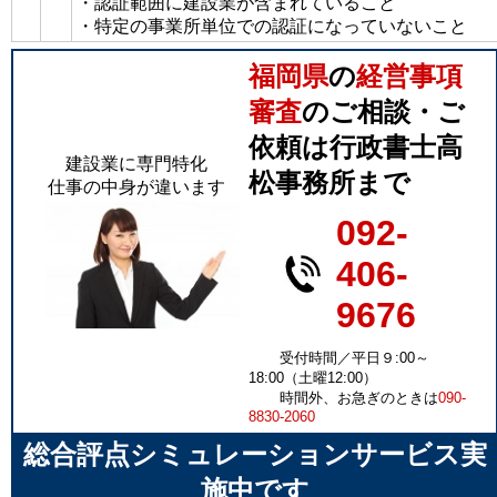
・認証範囲に建設業が含まれていること
・特定の事業所単位での認証になっていないこと
福岡県
の
経営事項
審査
のご相談・ご
依頼は行政書士高
建設業に専門特化
松事務所まで
仕事の中身が違います
092-
406-
9676
受付時間／平日９:00～
18:00（土曜12:00）
時間外、お急ぎのときは
090-
8830-2060
総合評点シミュレーションサービス実
施中です