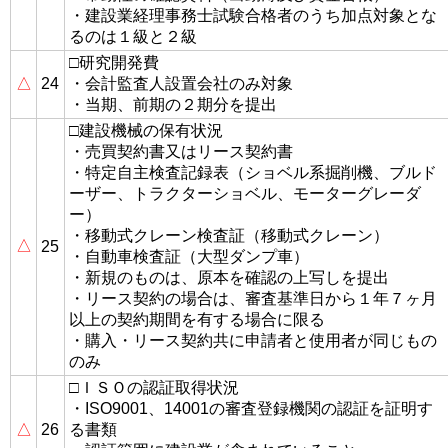
・建設業経理事務士試験合格者のうち加点対象とな
るのは１級と２級
□研究開発費
△
24
・会計監査人設置会社のみ対象
・当期、前期の２期分を提出
□建設機械の保有状況
・売買契約書又はリース契約書
・特定自主検査記録表（ショベル系掘削機、ブルド
ーザー、トラクターショベル、モーターグレーダ
ー）
・移動式クレーン検査証（移動式クレーン）
△
25
・自動車検査証（大型ダンプ車）
・新規のものは、原本を確認の上写しを提出
・リース契約の場合は、審査基準日から１年７ヶ月
以上の契約期間を有する場合に限る
・購入・リース契約共に申請者と使用者が同じもの
のみ
□ＩＳＯの認証取得状況
・ISO9001、14001の審査登録機関の認証を証明す
△
26
る書類