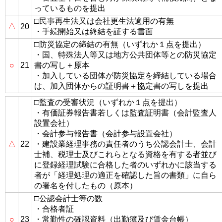
っているものを提出
□民事再生法又は会社更生法適用の有無
△
20
・手続開始又は終結を証する書面
□防災協定の締結の有無（いずれか１点を提出）
・国、特殊法人等又は地方公共団体等との防災協定
○
21
書の写し＋原本
・加入している団体が防災協定を締結している場合
は、加入団体からの証明書＋協定書の写しを提出
□監査の受審状況（いずれか１点を提出）
・有価証券報告書若しくは監査証明書（会計監査人
設置会社）
・会計参与報告書（会計参与設置会社）
△
22
・建設業経理事務の責任者のうち公認会計士、会計
士補、税理士及びこれらとなる資格を有する者並び
に登録経理試験に合格した者のいずれかに該当する
者が「経理処理の適正を確認した旨の書類」に自ら
の署名を付したもの（原本）
□公認会計士等の数
・合格者証
○
23
・常勤性の確認資料（出勤簿及び賃金台帳）