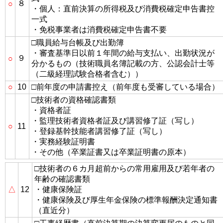
８
○
・個人：直前決算の所得税及び消費税確定申告書控
一式
・免税事業者は消費税確定申告書不要
□職員給与台帳及び出勤簿
・審査基準日以前１年間の給与支払い、出勤状況が
９
○
分かるもの（技術職員名簿記載の方、公認会計士等
（二級経理試験合格者含む））
○
10
□前年度の申請書控え（前年度も受審している場合）
□技術者の資格確認書類
・資格者証
・監理技術者資格者証及び講習修了証（写し）
○
11
・登録基幹技能者講習修了証（写し）
・実務経験証明書
・その他（卒業証書又は卒業証明書の原本）
□技術者の６カ月超前からの常用雇用及び若年者の
年齢の確認書類
△
12
・健康保険証
・健康保険及び厚生年金保険の標準報酬決定通知書
（直近分）