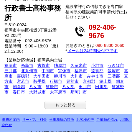
行政書士高松事務
建設業許可の信頼できる専門家
福岡県の建設業許可申請代行はお
所
任せください
〒810-0024
092-406-
福岡市中央区桜坂3丁目12番
9676
92-208号
電話番号：092-406-9676
お急ぎのときは
090-8830-2060
営業時間：9:00～18:00（第1･
メールは24時間受付中です
*
2土12:00）
【業務対応地域】福岡県内全域
福岡市
糸島市
古賀市
糟屋郡
久留米市
小郡市
うきは市
三井郡
北九州市
中間市
宗像市
福津市
遠賀郡
飯塚市
嘉
麻市
嘉穂郡
大牟田市
柳川市
大川市
みやま市
三潴郡
直
方市
宮若市
鞍手郡
行橋市
豊前市
京都郡
築上郡
朝倉
市
朝倉郡
八女市
筑後市
八女郡
田川市
田川郡
筑紫野
市
春日市
大野城市
太宰府市
那珂川市
もっと見る
事務所案内
サービス・料金
当事務所の特徴
お客様の声
ご依頼の流れ
お問い
合わせ