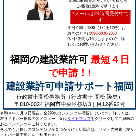
業務の依頼をお考えのお客様なら
ご相談は無料で承ります
*
メールは24時間受付中で
す
平日９時～18時（1･2土12時）お
急ぎのときは
090-8830-2060
休日･夜間も対応しますので、詳
しくはお問い合わせください。
福岡の建設業許可
最短４日
で申請！!
建設業許可申請サポート福岡
行政書士高松事務所（行政書士 高松 隆史）
〒810-0024 福岡市中央区桜坂3丁目12番92号
令和４年１月８日現在、全299のコンテンツを掲載しています。詳しくは、
左サイドバー掲載の各メニュー、又は
サイトマップ
をクリックしてご興味の
あるコンテンツをご覧ください。
それでもお探しのコンテンツが見つかりにくい場合は、サイト内検索（左サ
イドバー最下部）をご利用ださい。