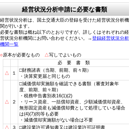
経営状況分析申請に必要な書類
経営状況分析は、国土交通大臣の登録を受けた経営状況分析機
関が行います。
必要な書類は概ね以下のとおりですが、詳しくはそれぞれの経
営状況分析機関にお問い合わせください。→
登録経営状況分析
機関一覧
○
原本が必要なもの
△
写しでよいもの
必 要 書 類
□財務諸表（当期、前期、前々期）
△
１
・決算変更届と同じもの
□減価償却実施額を確認できる書類（審査対象年
度、前期、前々期）
・税務申告書別表16(1)(2)
△
２
・リース資産、一括償却資産、少額減価償却資産、
無形固定資産も減価償却費として処理している場合
は(4)(7)(8)等も必要
・減価償却実施額がない場合は不要
△
３
□建設業許可通知書又は建設業許可証明書