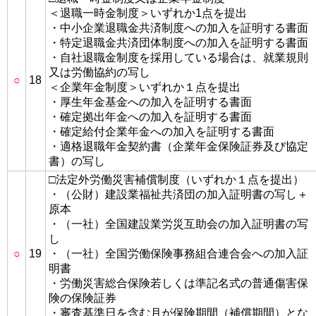
＜退職一時金制度＞いずれか1点を提出
・中小企業退職金共済制度への加入を証明する書面
・特定退職金共済団体制度への加入を証明する書面
・自社退職金制度を採用している場合は、就業規則
又は労働協約の写し
○
18
＜企業年金制度＞いずれか１点を提出
・厚生年金基金への加入を証明する書面
・確定拠出年金への加入を証明する書面
・確定給付企業年金への加入を証明する書面
・適格退職年金契約書（企業年金保険証券及び協定
書）の写し
□法定外労働災害補償制度（いずれか１点を提出）
・（公財）建設業福祉共済団の加入証明書の写し＋
原本
・（一社）全国建設業労災互助会の加入証明書の写
し
○
19
・（一社）全国労働保険事務組合連合会への加入証
明書
・労働災害総合保険若しくは準記名式の普通傷害保
険の保険証券
・審査基準日を含む月が保険期間（補償期間）とな