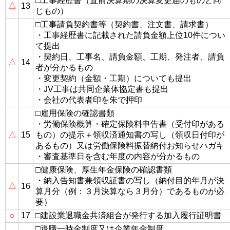
□工事経歴書（直前決算期の決算変更届のものと同
△
13
じもの）
□工事請負契約書等（契約書、注文書、請求書）
・工事経歴書に記載された請負金額上位10件につい
て提出
・契約日、工事名、請負金額、工期、発注者、請負
△
14
者が分かるもの
・変更契約（金額・工期）についても提出
・JV工事は共同企業体協定書も提出
・会社の代表者印を朱で押印
□雇用保険の確認書類
・労働保険概算・確定保険料申告書（受付印がある
△
15
もの）の提示＋領収済通知書の写し（領収日付印が
あるもの）又は労働保険料振替納付お知らせハガキ
・審査基準日を含む年度の内容が分かるもの
□健康保険、厚生年金保険の確認書類
・納入告知書兼領収証書の写し（納付目的年月が決
△
16
算月分（例：３月決算なら３月分）であるものが必
要）
○
17
□建設業退職金共済組合が発行する加入履行証明書
□退職一時金制度又は企業年金制度