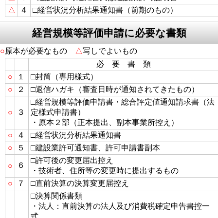
△
４
□経営状況分析結果通知書（前期のもの）
経営規模等評価申請に必要な書類
○
原本が必要なもの
△
写しでよいもの
必 要 書 類
○
１
□封筒（専用様式）
○
２
□返信ハガキ（審査日時が通知されてきたもの）
□経営規模等評価申請書・総合評定値通知請求書（法
○
３
定様式申請書）
・原本２部（正本提出、副本事業所控え）
○
４
□経営状況分析結果通知書
○
５
□建設業許可通知書、許可申請書副本
□許可後の変更届出控え
６
○
・技術者、住所等の変更時に提出するもの
○
７
□直前決算の決算変更届控え
□決算関係書類
・法人：直前決算の法人及び消費税確定申告書控一
式