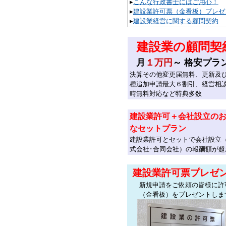
▸
こんな行政書士にはご用心！
▸
建設業許可票（金看板）プレゼ
▸
建設業経営に関する顧問契約
建設業の顧問契
月
１万円
～ 格安プラ
決算その他変更届無料、更新及
種追加申請最大６割引、経営相
時無料対応など特典多数
建設業許可＋会社設立の
なセットプラン
建設業許可とセットで会社設立
式会社･合同会社）の報酬額が超
建設業許可票プレゼ
新規申請をご依頼の皆様に許
（金看板）をプレゼントしま