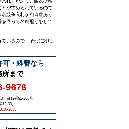
争入札」があり、国及び地
ことが求められているので
指名競争入札が相当数あり
署を回って名刺配りをして
れているので、それに対応
許可・経審なら
務所まで
6-9676
3丁目12番92-208号
12:00）
8830-2060