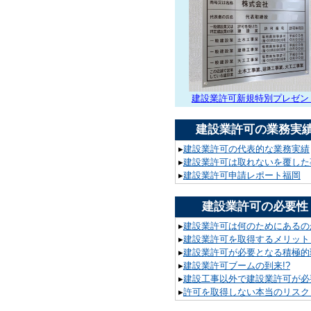
建設業許可新規特別プレゼン
建設業許可の業務実
▸
建設業許可の代表的な業務実績
▸
建設業許可は取れないを覆した
▸
建設業許可申請レポート福岡
建設業許可の必要性
▸
建設業許可は何のためにあるの
▸
建設業許可を取得するメリット
▸
建設業許可が必要となる積極的
▸
建設業許可ブームの到来!?
▸
建設工事以外で建設業許可が必要
▸
許可を取得しない本当のリスク