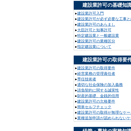
建設業許可の基礎知
▸
建設業許可入門
▸
建設業許可が必ず必要な工事と
▸
建設業許可のあらまし
▸
大臣許可と知事許可
▸
特定建設業と一般建設業
▸
建設業許可の業種区分
▸
指定建設業について
建設業許可の取得要
▸
建設業許可の取得要件
▸
経営業務の管理責任者
▸
専任技術者
▸
適切な社会保険の加入義務
▸
請負契約に関する誠実性
▸
財産的基礎、金銭的信用
▸
建設業許可の欠格要件
▸
簡単セルフチェック
▸
建設業許可の取得が無理なケー
▸
業種追加申請が認められないケ