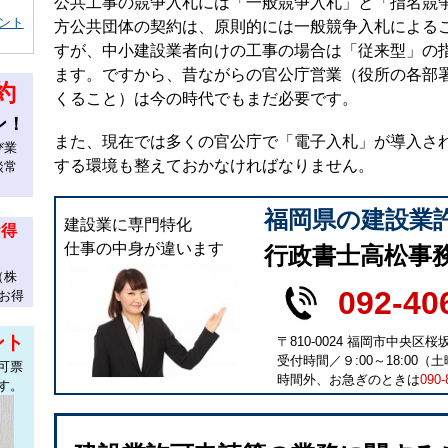
公共工事の競争入札には「一般競争入札」と「指名競
ント
方公共団体の契約は、原則的には一般競争入札による
すが、中小建設業者向けの工事の場合は「従来型」の
ます。ですから、昔ながらの官公庁営業（役所の各部
約
くること）は今の時代でもまだ必要です。
ン！
また、現在では多くの官公庁で「電子入札」が導入さ
び業
する環境も整えておかなければなりません。
談常
福岡県の建設業
建設業に専門特化
お得
仕事の中身が違います
行政書士高松事
（株
092-40
お得
ント
〒810-0024 福岡市中央区桜坂
受付時間／９:00～18:00（土曜
可票
時間外、お急ぎのときは
090-
す。