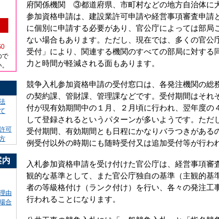
府関係機関 ③都道府県、市町村などの地方自治体に
参加資格申請は、建設業許可申請や経営事項審査申請
に個別に申請する必要があり、官公庁によっては部局
）
ない場合もあります。ただし、現在では、多くの官公
60
受付」により、関連する機関のすべての部局に対する
ので
力と時間が軽減される面もあります。
い。
競争入札参加資格申請の受付窓口は、各発注機関の総
！
の契約課、管財課、管理課などです。受付期間はそれ
法
付が現有効期間中の１月、２月頃に行われ、翌年度の
て
して登録されるというパターンが多いようです。ただ
許可
受付期間、有効期間とも日程にかなりバラつきがある
方
例受付以外の時期にも随時受付又は追加受付等が行わ
案内
入札参加資格申請を受け付けた官公庁は、経営事項審
観的な基準として、また官公庁独自の基準（主観的基
者の等級格付け（ランク付け）を行い、各々の発注工
理由
行われることになります。
場合