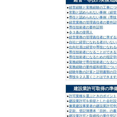
経管・専技の実務知
▸
経営経験と実務経験の工事につ
▸
常勤と認められない事例（経管
▸
専任と認められない事例（専技
▸
経営業務の管理責任者の要件証
▸
専任技術者の要件証明
▸
令３条の使用人
▸
経営業務の管理責任者に準ずる
▸
自社に経管になれる者がいない
▸
出向社員は経管や専技になれる
▸
専任技術者になることができる
▸
専任技術者になるための指定学
▸
実務経験で専任技術者になるに
▸
実務経験の要件緩和措置につい
▸
経験年数の計算と証明書類の日
▸
専技を２人置くことはできます
建設業許可取得の準
▸
許可業種を選ぶときのポイント
▸
建設業許可を前提とした会社設
▸
兼業建設事業者の建設業許可申
▸
定款、登記簿謄本「目的」の書
▸
建設業許可と取締役の重任登記