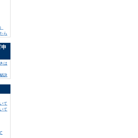
）
たら
可申
きは
秘訣
いて
いて
て