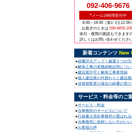
092-406-9676
*
メール24時間受付中
9:00～18:00（第1･2土12:00
お急ぎのときは
090-8830-20
休日・夜間の面談もできます
詳しくはお問い合わせくださ
新着コンテンツ
New
▸
経審評点アップ！厳選５つの方
▸
解体工事の実務経験証明につい
▸
建設業許可と解体工事業登録
▸
個人建設業の代替わりと建設業
▸
決算期変更の場合の経審の受け
サービス・料金等のご
▸
サービス・料金
▸
当事務所のサービスについて
▸
行政書士高松事務所が選ばれる
▸
当事務所に依頼しない方がいい
▸
お客様の声