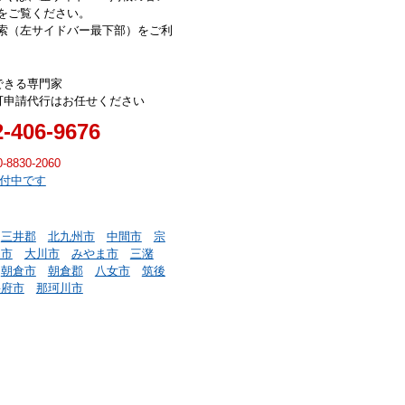
をご覧ください。
索（左サイドバー最下部）をご利
できる専門家
可申請代行はお任せください
2-406-9676
0-8830-2060
受付中です
三井郡
北九州市
中間市
宗
川市
大川市
みやま市
三潴
朝倉市
朝倉郡
八女市
筑後
宰府市
那珂川市