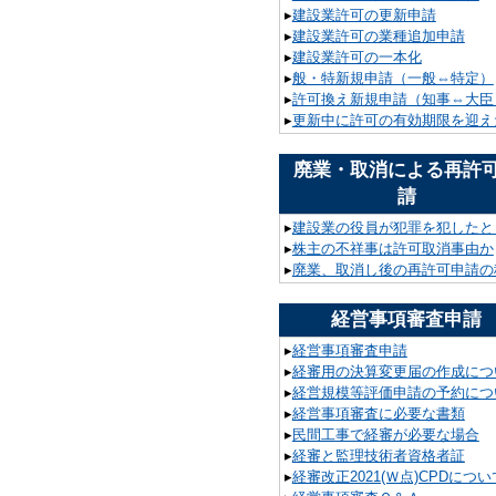
▸
建設業許可の更新申請
▸
建設業許可の業種追加申請
▸
建設業許可の一本化
▸
般・特新規申請（一般⇔特定）
▸
許可換え新規申請（知事⇔大臣
▸
更新中に許可の有効期限を迎え
廃業・取消による再許
請
▸
建設業の役員が犯罪を犯したと
▸
株主の不祥事は許可取消事由か
▸
廃業、取消し後の再許可申請の
経営事項審査申請
▸
経営事項審査申請
▸
経審用の決算変更届の作成につ
▸
経営規模等評価申請の予約につ
▸
経営事項審査に必要な書類
▸
民間工事で経審が必要な場合
▸
経審と監理技術者資格者証
▸
経審改正2021(Ｗ点)CPDについ