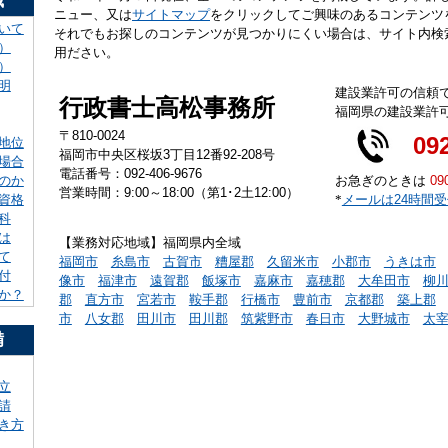
識
ニュー、又は
サイトマップ
をクリックしてご興味のあるコンテンツ
いて
それでもお探しのコンテンツが見つかりにくい場合は、サイト内検
）
用ださい。
）
明
建設業許可の信頼
行政書士高松事務所
福岡県の建設業許
〒810-0024
09
地位
福岡市中央区桜坂3丁目12番92-208号
場合
電話番号：092-406-9676
お急ぎのときは
09
のか
営業時間：9:00～18:00（第1･2土12:00）
*
メールは24時間
資格
科
は
【業務対応地域】福岡県内全域
て
福岡市
糸島市
古賀市
糟屋郡
久留米市
小郡市
うきは市
付
像市
福津市
遠賀郡
飯塚市
嘉麻市
嘉穂郡
大牟田市
柳
か？
郡
直方市
宮若市
鞍手郡
行橋市
豊前市
京都郡
築上郡
市
八女郡
田川市
田川郡
筑紫野市
春日市
大野城市
太
備
立
請
き方