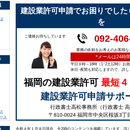
識
建設業許可申請でお困りでした
は
を
092-406
ご連絡お待ちしています
業務の依頼をお考えのお客様な
*
メールは24時
件
平日９時～18時（1･2土12時）お
休日･夜間も対応しますので、詳し
福岡の建設業許可
最短４
建設業許可申請サポ
行政書士高松事務所（行政書士 高
ス
〒810-0024 福岡市中央区桜坂3丁
ース
令和４年１月８日現在、全299のコンテンツを掲載しています。詳