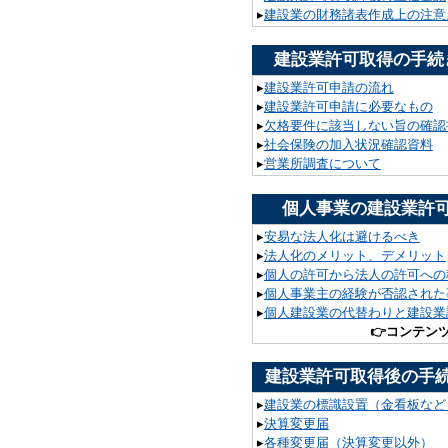
▸
建設業の財務諸表作成上の注意
建設業許可取得の手続
▸
建設業許可申請の流れ
▸
建設業許可申請に必要なもの
▸
欠格要件に該当しない旨の確認
▸
社会保険の加入状況確認資料
▸
営業所調査について
個人事業の建設業許
▸
安易な法人化は避けるべき
▸
法人化のメリット、デメリット
▸
個人の許可から法人の許可への
▸
個人事業主の経験が否認された
▸
個人建設業の代替わりと建設業
👉
コンテン
建設業許可取得後の手
▸
建設業の標識設置（金看板など
▸
決算変更届
▸
各種変更届（決算変更以外）