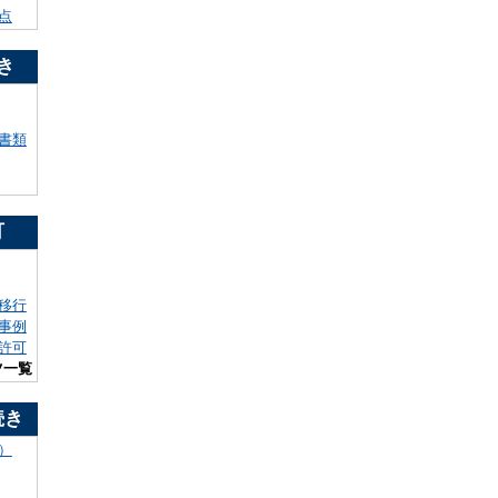
点
き
書類
可
移行
事例
許可
ツ一覧
続き
）