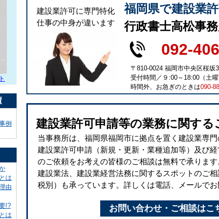
福岡県で建設業
建設業許可に専門特化
仕事の中身が違います
行政書士高松事務
092-40
〒810-0024 福岡市中央区桜坂3
受付時間／９:00～18:00（土曜1
ト
時間外、お急ぎのときは
090-8
績
建設業許可申請等の業務に関する
事例
当事務所は、福岡県福岡市に拠点を置く建設業専門
建設業許可申請（新規・更新・業種追加等）及び経
のご依頼をお考えの皆様のご相談は無料で承ります
か
建設業法、建設業経営法務に関するスポットのご相談（
とは
税別）も承っています。詳しくは電話、メールでお
理由
!?
お問い合わせ・ご相談はこ
とは