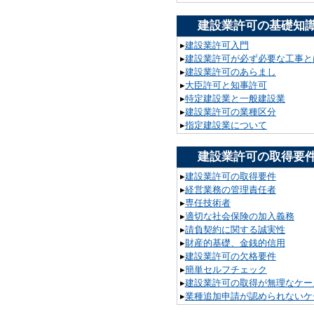
建設業許可の基礎知
▸
建設業許可入門
▸
建設業許可が必ず必要な工事と
▸
建設業許可のあらまし
▸
大臣許可と知事許可
▸
特定建設業と一般建設業
▸
建設業許可の業種区分
▸
指定建設業について
建設業許可の取得要
▸
建設業許可の取得要件
▸
経営業務の管理責任者
▸
専任技術者
▸
適切な社会保険の加入義務
▸
請負契約に関する誠実性
▸
財産的基礎、金銭的信用
▸
建設業許可の欠格要件
▸
簡単セルフチェック
▸
建設業許可の取得が無理なケー
▸
業種追加申請が認められないケ