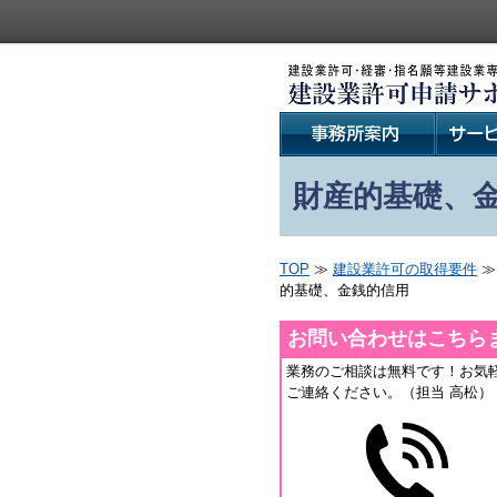
財産的基礎、
TOP
≫
建設業許可の取得要件
≫
的基礎、金銭的信用
お問い合わせはこちら
業務のご相談は無料です！お気
ご連絡ください。（担当 高松）