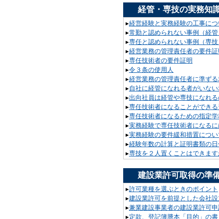
経管・専技の実務知
▸
経営経験と実務経験の工事につ
▸
常勤と認められない事例（経管
▸
専任と認められない事例（専技
▸
経営業務の管理責任者の要件証
▸
専任技術者の要件証明
▸
令３条の使用人
▸
経営業務の管理責任者に準ずる
▸
自社に経管になれる者がいない
▸
出向社員は経管や専技になれる
▸
専任技術者になることができる
▸
専任技術者になるための指定学
▸
実務経験で専任技術者になるに
▸
実務経験の要件緩和措置につい
▸
経験年数の計算と証明書類の日
▸
専技を２人置くことはできます
建設業許可取得の準
▸
許可業種を選ぶときのポイント
▸
建設業許可を前提とした会社設
▸
兼業建設事業者の建設業許可申
▸
定款、登記簿謄本「目的」の書