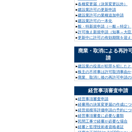
▸
各種変更届（決算変更以外）
▸
建設業許可の更新申請
▸
建設業許可の業種追加申請
▸
建設業許可の一本化
▸
般・特新規申請（一般⇔特定）
▸
許可換え新規申請（知事⇔大臣
▸
更新中に許可の有効期限を迎え
廃業・取消による再許
請
▸
建設業の役員が犯罪を犯したと
▸
株主の不祥事は許可取消事由か
▸
廃業、取消し後の再許可申請の
経営事項審査申請
▸
経営事項審査申請
▸
経審用の決算変更届の作成につ
▸
経営規模等評価申請の予約につ
▸
経営事項審査に必要な書類
▸
民間工事で経審が必要な場合
▸
経審と監理技術者資格者証