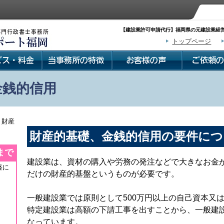
【建設業許可申請代行】福岡県の元建設業経営
トップページ
金銭的信用
 財産
財産的基礎、金銭的信用の要件につ
まで
建設業は、資材の購入や労務の発注などで大きなお金
軽に
だけの財産的基盤というものが必要です。
一般建設業では原則として500万円以上の自己資本又
特定建設業は高額の下請工事を出すことから、一般建
なっています。