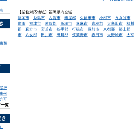
点
【業務対応地域】福岡県内全域
福岡市
糸島市
古賀市
糟屋郡
久留米市
小郡市
うきは市
き
像市
福津市
遠賀郡
飯塚市
嘉麻市
嘉穂郡
大牟田市
柳
郡
直方市
宮若市
鞍手郡
行橋市
豊前市
京都郡
築上郡
市
八女郡
田川市
田川郡
筑紫野市
春日市
大野城市
太
書類
可
移行
事例
許可
ツ一覧
続き
）