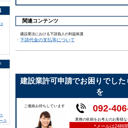
識
関連コンテンツ
は
建設業法における下請負人の利益保護
・
下請代金の支払等について
件
建設業許可申請でお困りでした
を
092-406
ご連絡お待ちしています
ス
業務の依頼をお考えのお客様な
ース
*
メールは24時