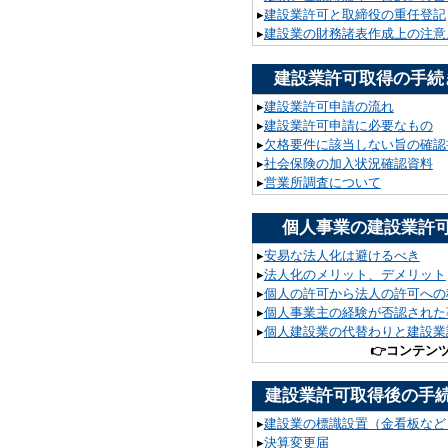
▸
建設業許可と取締役の重任登記
▸
建設業の財務諸表作成上の注意
建設業許可取得の手続
▸
建設業許可申請の流れ
▸
建設業許可申請に必要なもの
▸
欠格要件に該当しない旨の確認
▸
社会保険の加入状況確認資料
▸
営業所調査について
個人事業の建設業許
▸
安易な法人化は避けるべき
▸
法人化のメリット、デメリット
▸
個人の許可から法人の許可への
▸
個人事業主の経験が否認された
▸
個人建設業の代替わりと建設業
👉
コンテン
建設業許可取得後の手
▸
建設業の標識設置（金看板など
▸
決算変更届