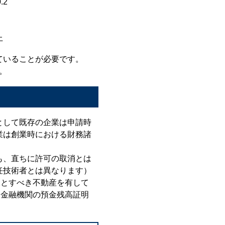
.2
上
ていることが必要です。
。
として既存の企業は申請時
業は創業時における財務諸
も、直ちに許可の取消とは
任技術者とは異なります）
保とすべき不動産を有して
引金融機関の預金残高証明