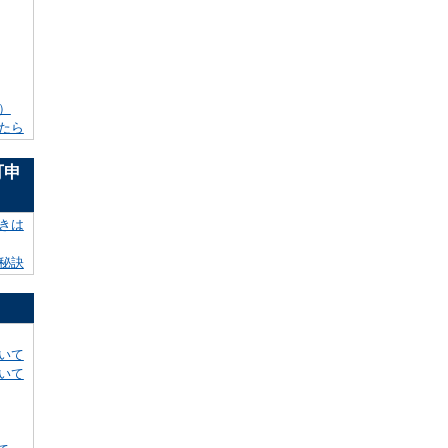
）
たら
可申
きは
秘訣
いて
いて