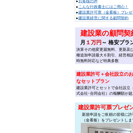
▸
お客様の声
▸
こんな行政書士にはご用心！
▸
建設業許可票（金看板）プレゼ
▸
建設業経営に関する顧問契約
建設業の顧問契
月
１万円
～ 格安プラ
決算その他変更届無料、更新及
種追加申請最大６割引、経営相
時無料対応など特典多数
建設業許可＋会社設立の
なセットプラン
建設業許可とセットで会社設立
式会社･合同会社）の報酬額が超
建設業許可票プレゼ
新規申請をご依頼の皆様に許
（金看板）をプレゼントしま