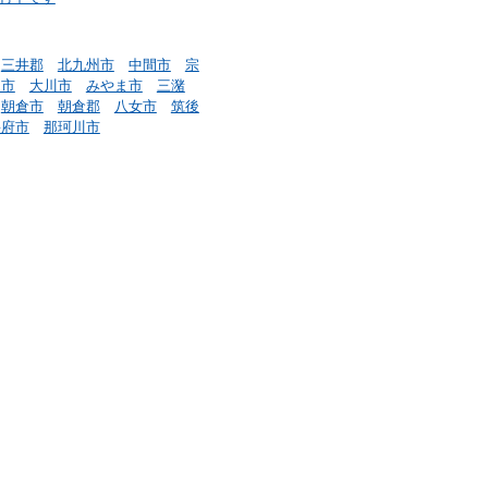
三井郡
北九州市
中間市
宗
川市
大川市
みやま市
三潴
朝倉市
朝倉郡
八女市
筑後
宰府市
那珂川市