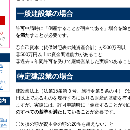
一般建設業の場合
）
許可申請時に「倒産することが明白である」場合を除
60
を満たすこと
が必要です。
ので
い。
①自己資本（貸借対照表の純資産合計）が500万円以
②500万円以上の資金調達能力があること
！
③過去５年間許可を受けて継続営業した実績のあるこ
法
て
特定建設業の場合
許可
方
建設業法上（法第15条第３号。施行令第５条の４）では
円以上であるものを履行するに足りる財産的基礎を有
案内
ますが、実際には、許可申請時に「倒産することが明
のすべての基準を満たしていること
が必要です。
理由
①欠損の額が資本金の額の20％を超えないこと
場合