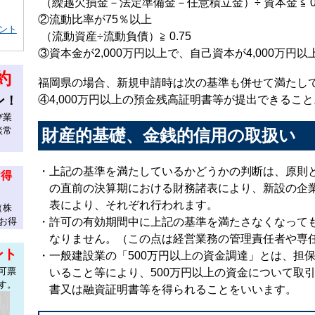
（繰越欠損金－法定準備金－任意積立金）÷ 資本金 ≦ 0
②流動比率が75％以上
ント
（流動資産÷流動負債）≧ 0.75
③資本金が2,000万円以上で、自己資本が4,000万円以
約
福岡県の場合、新規申請時は次の基準も併せて満たし
ン！
④4,000万円以上の預金残高証明書等が提出できること
び業
談常
財産的基礎、金銭的信用の取扱い
・上記の基準を満たしているかどうかの判断は、原則
お得
の直前の決算期における財務諸表により、新設の企
表により、それぞれ行われます。
（株
お得
・許可の有効期間中に上記の基準を満たさなくなって
なりません。（この点は経営業務の管理責任者や専
ント
・一般建設業の「500万円以上の資金調達」とは、担
可票
いること等により、500万円以上の資金について取
す。
書又は融資証明書等を得られることをいいます。