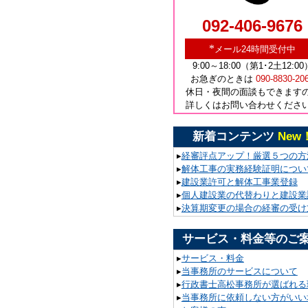
092-406-9676
*
メール24時間受付中
9:00～18:00（第1･2土12:00
お急ぎのときは
090-8830-20
休日・夜間の面談もできます
詳しくはお問い合わせくださ
新着コンテンツ
New
▸
経審評点アップ！厳選５つの方
▸
解体工事の実務経験証明につい
▸
建設業許可と解体工事業登録
▸
個人建設業の代替わりと建設業
▸
決算期変更の場合の経審の受け
サービス・料金等のご
▸
サービス・料金
▸
当事務所のサービスについて
▸
行政書士高松事務所が選ばれる
▸
当事務所に依頼しない方がいい