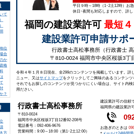
識
平日９時～18時（1･2土12時）お
休日･夜間も対応しますので、詳し
いて
）
福岡の建設業許可
最短４
）
明
建設業許可申請サポ
地位
行政書士高松事務所（行政書士 高
場合
〒810-0024 福岡市中央区桜坂3丁
のか
資格
科
令和４年１月８日現在、全299のコンテンツを掲載しています。詳
は
ニュー、又は
サイトマップ
をクリックしてご興味のあるコンテンツ
て
それでもお探しのコンテンツが見つかりにくい場合は、サイト内検
付
用ださい。
か？
建設業許可の信頼
行政書士高松事務所
備
福岡県の建設業許
〒810-0024
09
福岡市中央区桜坂3丁目12番92-208号
立
電話番号：092-406-9676
請
お急ぎのときは
09
営業時間：9:00～18:00（第1･2土12:00）
き方
*
メールは24時間