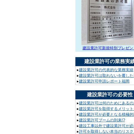
建設業許可新規特別プレゼン
建設業許可の業務実
▸
建設業許可の代表的な業務実績
▸
建設業許可は取れないを覆した
▸
建設業許可申請レポート福岡
建設業許可の必要性
▸
建設業許可は何のためにあるの
▸
建設業許可を取得するメリット
▸
建設業許可が必要となる積極的
▸
建設業許可ブームの到来!?
▸
建設工事以外で建設業許可が必要
▸
許可を取得しない本当のリスク