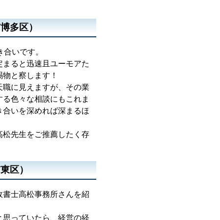
市博多区）
き合いです。
定まると迅速且ユーモアた
賜物と察します！
天職に見えますが、その業
する色々な相談にもこれま
き合いを深めれば深まるほ
高松先生をご推薦したく存
市東区）
政書士高松事務所さんを紹
と思っていたら、経営の経