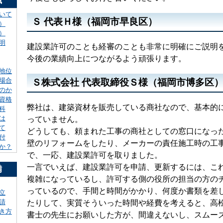
識
いて
Ｓ 代表Ｈ様（福岡市早良区）
）
）
明
建設業許可のことも経審のことも非常に明確にご説明
今後の業績向上につながるよう頑張ります。
地位
場合
Ｓ株式会社 代表取締役Ｓ様（福岡市博多区
のか
資格
弊社は、建築資材を販売している商社なので、基本的
科
は
っていません。
て
どうしても、頼まれた工事の商社としての窓口になっ
付
壁のリフォームをしたり、メーカーの責任施工時の工
か？
で、一応、建設業許可を取りました。
一言でいえば、建設業許可を申請、更新するには、こ
備
複雑になっているし、許可する側の役所の担当の方の
っているので、手間と時間がかかり、何度か書類を差
立
請
たりして、実質そういった時間や経費を考えると、高
き方
書士の先生にお願いした方が、間違えないし、スムー