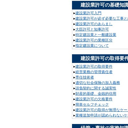
建設業許可の基礎知
▸
建設業許可入門
▸
建設業許可が必ず必要な工事と
▸
建設業許可のあらまし
▸
大臣許可と知事許可
▸
特定建設業と一般建設業
▸
建設業許可の業種区分
▸
指定建設業について
建設業許可の取得要
▸
建設業許可の取得要件
▸
経営業務の管理責任者
▸
専任技術者
▸
適切な社会保険の加入義務
▸
請負契約に関する誠実性
▸
財産的基礎、金銭的信用
▸
建設業許可の欠格要件
▸
簡単セルフチェック
▸
建設業許可の取得が無理なケー
▸
業種追加申請が認められないケ