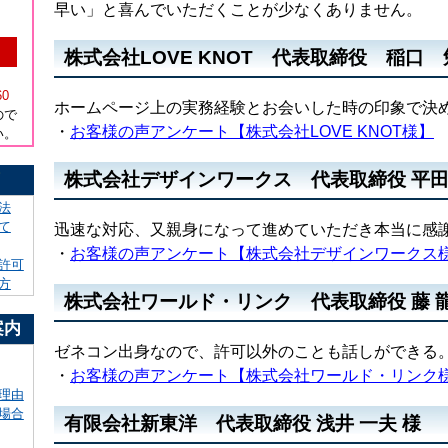
早い」と喜んでいただくことが少なくありません。
株式会社LOVE KNOT 代表取締役 稲口 
）
60
ホームページ上の実務経験とお会いした時の印象で決
ので
・
お客様の声アンケート【株式会社LOVE KNOT様】
い。
株式会社デザインワークス 代表取締役 平田 
！
法
て
迅速な対応、又親身になって進めていただき本当に感
・
お客様の声アンケート【株式会社デザインワークス
許可
方
株式会社ワールド・リンク 代表取締役 藤 龍
案内
ゼネコン出身なので、許可以外のことも話しができる
・
お客様の声アンケート【株式会社ワールド・リンク
理由
場合
有限会社新東洋 代表取締役 浅井 一夫 様