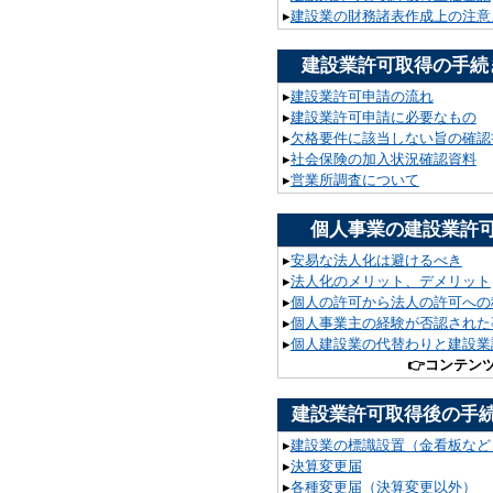
▸
建設業の財務諸表作成上の注意
建設業許可取得の手続
▸
建設業許可申請の流れ
▸
建設業許可申請に必要なもの
▸
欠格要件に該当しない旨の確認
▸
社会保険の加入状況確認資料
▸
営業所調査について
個人事業の建設業許
▸
安易な法人化は避けるべき
▸
法人化のメリット、デメリット
▸
個人の許可から法人の許可への
▸
個人事業主の経験が否認された
▸
個人建設業の代替わりと建設業
👉
コンテン
建設業許可取得後の手
▸
建設業の標識設置（金看板など
▸
決算変更届
▸
各種変更届（決算変更以外）