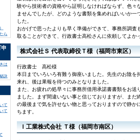
験やら技術者の資格やら証明しなければならず、色々
ませんでしたが、どのような書類を集めればいいか一
した。
）
おかげで思ったよりも早く準備ができて、事務所調査
たら
取ることができて、行政書士高松さんに依頼してよか
可申
株式会社Ｓ 代表取締役Ｔ様（福岡市東区）
きは
行政書士 高松様
本日までいろいろ有難う御座いました。先生のお陰を
秘訣
来れ、後は果報を待つのみとなりました。
また、お疲れの処早々に事務所借用承諾書書類をお送
ました。まず間違いない事と信じておりますが、まだ
の最後まで気を許せない物と思っておりますので静か
いて
いて
ちます。
Ｉ工業株式会社 Ｔ様（福岡市南区）
て