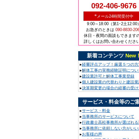
092-406-9676
*
メール24時間受付中
9:00～18:00（第1･2土12:00
お急ぎのときは
090-8830-20
休日・夜間の面談もできます
詳しくはお問い合わせくださ
新着コンテンツ
New
▸
経審評点アップ！厳選５つの方
▸
解体工事の実務経験証明につい
▸
建設業許可と解体工事業登録
▸
個人建設業の代替わりと建設業
▸
決算期変更の場合の経審の受け
サービス・料金等のご
▸
サービス・料金
▸
当事務所のサービスについて
▸
行政書士高松事務所が選ばれる
▸
当事務所に依頼しない方がいい
▸
お客様の声