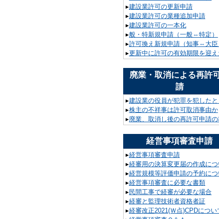
▸
建設業許可の更新申請
▸
建設業許可の業種追加申請
▸
建設業許可の一本化
▸
般・特新規申請（一般⇔特定）
▸
許可換え新規申請（知事⇔大臣
▸
更新中に許可の有効期限を迎え
廃業・取消による再許
請
▸
建設業の役員が犯罪を犯したと
▸
株主の不祥事は許可取消事由か
▸
廃業、取消し後の再許可申請の
経営事項審査申請
▸
経営事項審査申請
▸
経審用の決算変更届の作成につ
▸
経営規模等評価申請の予約につ
▸
経営事項審査に必要な書類
▸
民間工事で経審が必要な場合
▸
経審と監理技術者資格者証
▸
経審改正2021(Ｗ点)CPDについ