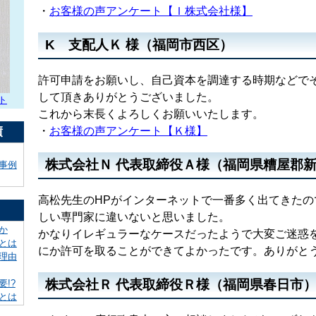
・
お客様の声アンケート【Ｉ株式会社様】
K 支配人Ｋ 様（福岡市西区）
許可申請をお願いし、自己資本を調達する時期などで
して頂きありがとうございました。
ト
これから末長くよろしくお願いいたします。
績
・
お客様の声アンケート【Ｋ様】
株式会社Ｎ 代表取締役Ａ様（福岡県糟屋郡
事例
高松先生のHPがインターネットで一番多く出てきたの
しい専門家に違いないと思いました。
か
かなりイレギュラーなケースだったようで大変ご迷惑
とは
にか許可を取ることができてよかったです。ありがと
理由
株式会社Ｒ 代表取締役Ｒ様（福岡県春日市
!?
とは