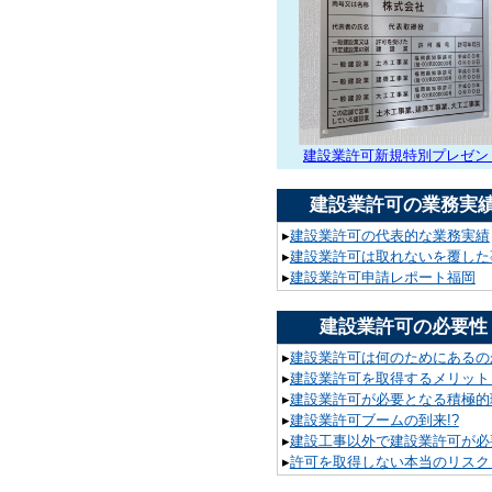
建設業許可新規特別プレゼン
建設業許可の業務実
▸
建設業許可の代表的な業務実績
▸
建設業許可は取れないを覆した
▸
建設業許可申請レポート福岡
建設業許可の必要性
▸
建設業許可は何のためにあるの
▸
建設業許可を取得するメリット
▸
建設業許可が必要となる積極的
▸
建設業許可ブームの到来!?
▸
建設工事以外で建設業許可が必要
▸
許可を取得しない本当のリスク