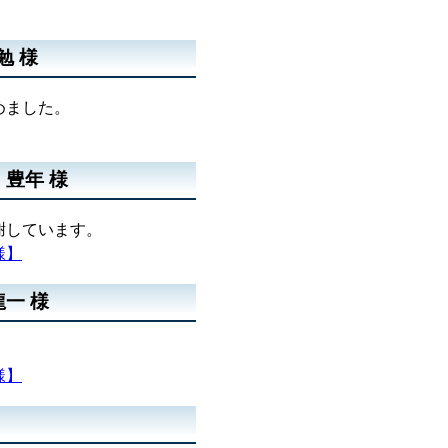
勉 様
めました。
豊年 様
謝しています。
様】
一 様
。
様】