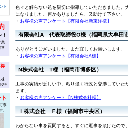
ント
色々と解らない処を親切に指導していただきました。
になりました。何かありましたら、又助けて下さい。
・
お客様の声アンケート【有限会社新東洋様】
約
有限会社A 代表取締役O様（福岡県大牟田
ン！
び業
談常
ありがとうございました。また宜しくお願いします。
・
お客様の声アンケート【有限会社A様】
お得
N株式会社 T様（福岡市博多区）
（株
工事の実績が乏しい中、粘り強く行政と交渉していた
お得
ます。
ント
・
お客様の声アンケート【N株式会社様】
可票
す。
Ｉ株式会社 Ｆ様（福岡市中央区）
わからない事を質問すると、すぐに返事を頂けたので