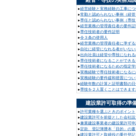
経管・専技の実務知
▸
経営経験と実務経験の工事につ
▸
常勤と認められない事例（経管
▸
専任と認められない事例（専技
▸
経営業務の管理責任者の要件証
▸
専任技術者の要件証明
▸
令３条の使用人
▸
経営業務の管理責任者に準ずる
▸
自社に経管になれる者がいない
▸
出向社員は経管や専技になれる
▸
専任技術者になることができる
▸
専任技術者になるための指定学
▸
実務経験で専任技術者になるに
▸
実務経験の要件緩和措置につい
▸
経験年数の計算と証明書類の日
▸
専技を２人置くことはできます
建設業許可取得の準
▸
許可業種を選ぶときのポイント
▸
建設業許可を前提とした会社設
▸
兼業建設事業者の建設業許可申
▸
定款、登記簿謄本「目的」の書
▸
建設業許可と取締役の重任登記