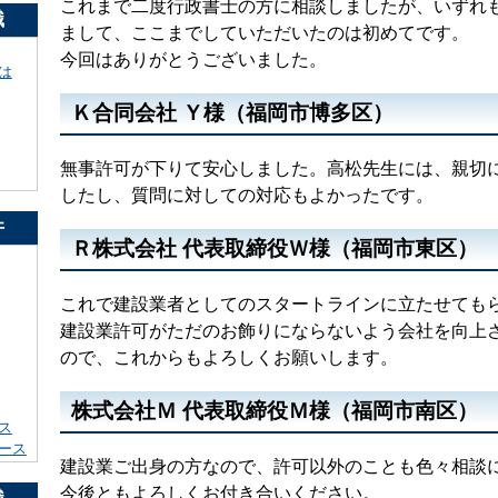
これまで二度行政書士の方に相談しましたが、いずれ
識
まして、ここまでしていただいたのは初めてです。
今回はありがとうございました。
は
Ｋ合同会社 Ｙ様（福岡市博多区）
無事許可が下りて安心しました。高松先生には、親切
したし、質問に対しての対応もよかったです。
件
Ｒ株式会社 代表取締役Ｗ様（福岡市東区）
これで建設業者としてのスタートラインに立たせても
建設業許可がただのお飾りにならないよう会社を向上
ので、これからもよろしくお願いします。
株式会社Ｍ 代表取締役Ｍ様（福岡市南区）
ス
ース
建設業ご出身の方なので、許可以外のことも色々相談
今後ともよろしくお付き合いください。