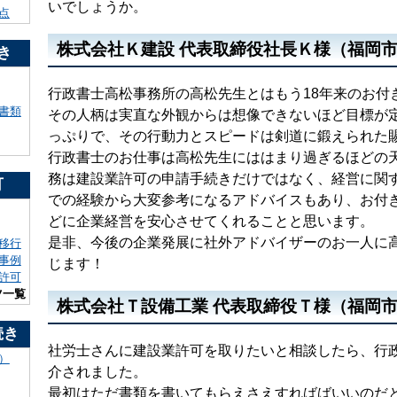
いでしょうか。
点
株式会社Ｋ建設 代表取締役社長Ｋ様（福岡
き
行政書士高松事務所の高松先生とはもう18年来のお付
書類
その人柄は実直な外観からは想像できないほど目標が
っぷりで、その行動力とスピードは剣道に鍛えられた
行政書士のお仕事は高松先生にははまり過ぎるほどの
務は建設業許可の申請手続きだけではなく、経営に関
可
での経験から大変参考になるアドバイスもあり、お付
どに企業経営を安心させてくれることと思います。
是非、今後の企業発展に社外アドバイザーのお一人に
移行
事例
じます！
許可
ツ一覧
株式会社Ｔ設備工業 代表取締役Ｔ様（福岡
続き
社労士さんに建設業許可を取りたいと相談したら、行
）
介されました。
最初はただ書類を書いてもらえさえすればばいいのだ