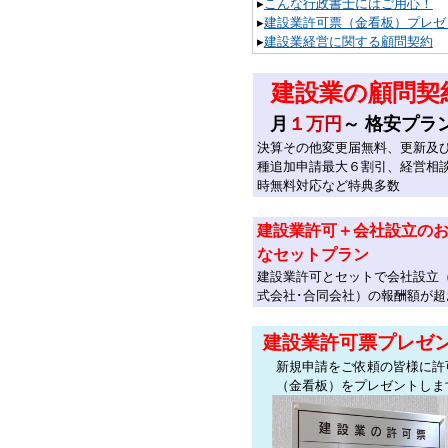
▸
こんな行政書士にはご用心！
▸
建設業許可票（金看板）プレゼ
▸
建設業経営に関する顧問契約
建設業の顧問契
月
１万円
～ 格安プラ
決算その他変更届無料、更新及
種追加申請最大６割引、経営相
時無料対応など特典多数
建設業許可＋会社設立の
なセットプラン
建設業許可とセットで会社設立
式会社･合同会社）の報酬額が超
建設業許可票プレゼ
新規申請をご依頼の皆様に許
（金看板）をプレゼントしま