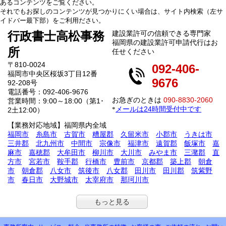
あるコンテンツをご覧ください。
それでもお探しのコンテンツが見つかりにくい場合は、サイト内検索（左サ
イドバー最下部）をご利用ださい。
行政書士高松事務
建設業許可の信頼できる専門家
福岡県の建設業許可申請代行はお
所
任せください
〒810-0024
092-406-
福岡市中央区桜坂3丁目12番
9676
92-208号
電話番号：092-406-9676
お急ぎのときは
090-8830-2060
営業時間：9:00～18:00（第1･
メールは24時間受付中です
*
2土12:00）
【業務対応地域】福岡県内全域
福岡市
糸島市
古賀市
糟屋郡
久留米市
小郡市
うきは市
三井郡
北九州市
中間市
宗像市
福津市
遠賀郡
飯塚市
嘉
麻市
嘉穂郡
大牟田市
柳川市
大川市
みやま市
三潴郡
直
方市
宮若市
鞍手郡
行橋市
豊前市
京都郡
築上郡
朝倉
市
朝倉郡
八女市
筑後市
八女郡
田川市
田川郡
筑紫野
市
春日市
大野城市
太宰府市
那珂川市
もっと見る