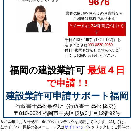
9676
業務の依頼をお考えのお客様なら
ご相談は無料で承ります
*
メールは24時間受付中で
す
平日９時～18時（1･2土12時）お
急ぎのときは
090-8830-2060
休日･夜間も対応しますので、詳
しくはお問い合わせください。
福岡の建設業許可
最短４日
で申請！!
建設業許可申請サポート福岡
行政書士高松事務所（行政書士 高松 隆史）
〒810-0024 福岡市中央区桜坂3丁目12番92号
令和４年１月８日現在、全299のコンテンツを掲載しています。詳しくは、
左サイドバー掲載の各メニュー、又は
サイトマップ
をクリックしてご興味の