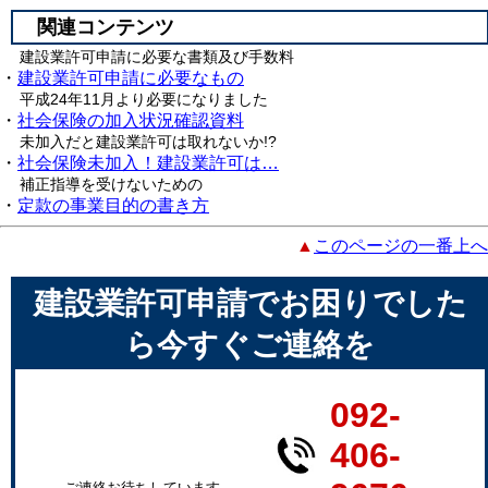
関連コンテンツ
建設業許可申請に必要な書類及び手数料
・
建設業許可申請に必要なもの
平成24年11月より必要になりました
・
社会保険の加入状況確認資料
未加入だと建設業許可は取れないか!?
・
社会保険未加入！建設業許可は…
補正指導を受けないための
・
定款の事業目的の書き方
▲
このページの一番上へ
建設業許可申請でお困りでした
ら今すぐご連絡を
092-
406-
ご連絡お待ちしています