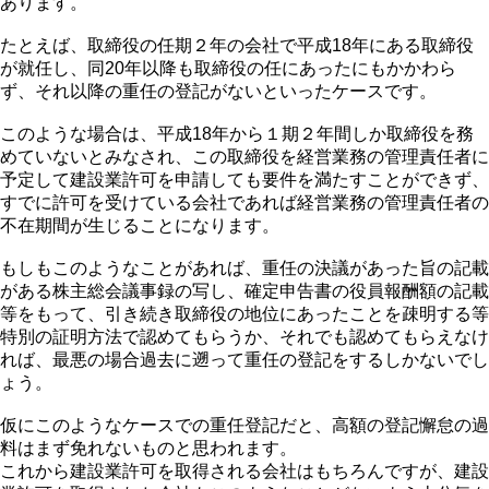
あります。
たとえば、取締役の任期２年の会社で平成18年にある取締役
が就任し、同20年以降も取締役の任にあったにもかかわら
ず、それ以降の重任の登記がないといったケースです。
このような場合は、平成18年から１期２年間しか取締役を務
めていないとみなされ、この取締役を経営業務の管理責任者に
予定して建設業許可を申請しても要件を満たすことができず、
すでに許可を受けている会社であれば経営業務の管理責任者の
不在期間が生じることになります。
もしもこのようなことがあれば、重任の決議があった旨の記載
がある株主総会議事録の写し、確定申告書の役員報酬額の記載
等をもって、引き続き取締役の地位にあったことを疎明する等
特別の証明方法で認めてもらうか、それでも認めてもらえなけ
れば、最悪の場合過去に遡って重任の登記をするしかないでし
ょう。
仮にこのようなケースでの重任登記だと、高額の登記懈怠の過
料はまず免れないものと思われます。
これから建設業許可を取得される会社はもちろんですが、建設