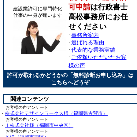
可申請
は行政書士
建設業許可に専門特化
仕事の中身が違います
高松事務所にお任
せください
･
事務所案内
･
選ばれる理由
･
代表的な業務実績
･
ご依頼いただいたお客
様の声
許可が取れるかどうかの「無料診断お申し込み」は
こちらへどうぞ
関連コンテンツ
お客様の声アンケート
・
株式会社デザインワークス様（福岡県古賀市）
お客様の声アンケート
・
Ｉ株式会社様（福岡市中央区）
お客様の声アンケート