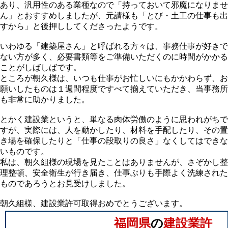
あり、汎用性のある業種なので「持っておいて邪魔になりませ
ん」とおすすめしましたが、元請様も「とび・土工の仕事も出
すから」と後押ししてくださったようです。
いわゆる「建築屋さん」と呼ばれる方々は、事務仕事が好きで
ない方が多く、必要書類等をご準備いただくのに時間がかかる
ことがしばしばです。
ところが朝久様は、いつも仕事がお忙しいにもかかわらず、お
願いしたものは１週間程度ですべて揃えていただき、当事務所
も非常に助かりました。
とかく建設業というと、
単なる肉体労働のように思われがちで
すが、実際には、人を動かしたり、材料を手配したり、その置
き場を確保したりと「仕事の段取りの良さ」なくしてはできな
いものです。
私は、朝久組様の現場を見たことはありませんが、さぞかし整
理整頓、安全衛生が行き届き、仕事ぶりも手際よく洗練された
ものであろうとお見受けしました。
朝久組様、建設業許可取得おめでとうございます。
福岡県
の
建設業許