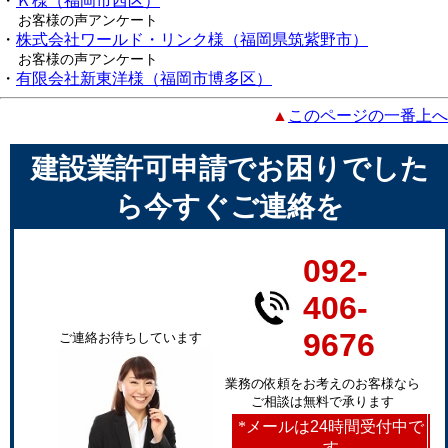
・
Ｋ様（福岡市西区）
お客様の声アンケート
・
株式会社ワールド・リンク様（福岡県筑紫野市）
お客様の声アンケート
・
有限会社新東洋様（福岡市博多区）
▲
このページの一番上へ
建設業許可申請でお困りでした
ら今すぐご連絡を
092-
406-
9676
ご連絡お待ちしています
業務の依頼をお考えのお客様なら
ご相談は無料で承ります
*
メールは24時間受付中で
す