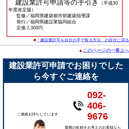
建設業許可申請等の手引き
（平成30
年度改定版）
監修／福岡県建築都市部建築指導課
発行／福岡県建設業協同組合
定価 2,300円
◀
「建設業許可を自分の手で取る方法」の目次に戻る
▲
このページの一番上へ
建設業許可申請でお困りでした
ら今すぐご連絡を
092-
406-
9676
ご連絡お待ちしています
業務の依頼をお考えのお客様なら