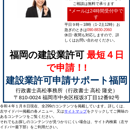
ご相談は無料で承ります
*
メールは24時間受付中で
す
平日９時～18時（1･2土12時）お
急ぎのときは
090-8830-2060
休日･夜間も対応しますので、詳
しくはお問い合わせください。
福岡の建設業許可
最短４日
で申請！!
建設業許可申請サポート福岡
行政書士高松事務所（行政書士 高松 隆史）
〒810-0024 福岡市中央区桜坂3丁目12番92号
令和４年１月８日現在、全299のコンテンツを掲載しています。詳しくは、
左サイドバー掲載の各メニュー、又は
サイトマップ
をクリックしてご興味の
あるコンテンツをご覧ください。
それでもお探しのコンテンツが見つかりにくい場合は、サイト内検索（左サ
イドバー最下部）をご利用ださい。