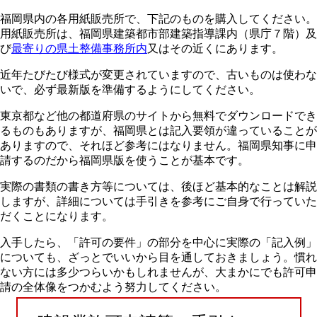
福岡県内の各用紙販売所で、下記のものを購入してください。
用紙販売所は、福岡県建築都市部建築指導課内（県庁７階）及
び
最寄りの県土整備事務所内
又はその近くにあります。
近年たびたび様式が変更されていますので、古いものは使わな
いで、必ず最新版を準備するようにしてください。
東京都など他の都道府県のサイトから無料でダウンロードでき
るものもありますが、福岡県とは記入要領が違っていることが
ありますので、それほど参考にはなりません。
福岡県知事に申
請するのだから福岡県版を使うことが基本です。
実際の書類の書き方等については、後ほど基本的なことは解説
しますが、詳細については手引きを参考にご自身で行っていた
だくことになります。
入手したら、「許可の要件」の部分を中心に実際の「記入例」
についても、ざっとでいいから目を通しておきましょう。慣れ
ない方には多少つらいかもしれませんが、大まかにでも許可申
請の全体像をつかむよう努力してください。