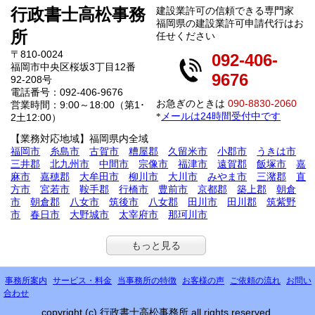
行政書士高松事務
建設業許可の信頼できる専門家
福岡県の建設業許可申請代行はお
所
任せください
〒810-0024
092-406-
福岡市中央区桜坂3丁目12番
9676
92-208号
電話番号：092-406-9676
お急ぎのときは
090-8830-2060
営業時間：9:00～18:00（第1･
メールは24時間受付中です
*
2土12:00）
【業務対応地域】福岡県内全域
福岡市
糸島市
古賀市
糟屋郡
久留米市
小郡市
うきは市
三井郡
北九州市
中間市
宗像市
福津市
遠賀郡
飯塚市
嘉
麻市
嘉穂郡
大牟田市
柳川市
大川市
みやま市
三潴郡
直
方市
宮若市
鞍手郡
行橋市
豊前市
京都郡
築上郡
朝倉
市
朝倉郡
八女市
筑後市
八女郡
田川市
田川郡
筑紫野
市
春日市
大野城市
太宰府市
那珂川市
もっと見る
事務所案内
サービス・料金
当事務所の特徴
お客様の声
ご依頼の流れ
お問い
合わせ
copyright (c) 行政書士高松事務所 all rights reserved.