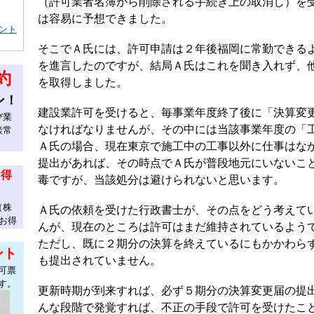
（許可業者名簿から削除される手続き上の取消し）を
は容易に予想できました。
ント
そこでＡ氏には、許可申請は２年後福岡に常勤できる
を進言したのですが、結局Ａ氏はこれを聞き入れず、
約
を取得しました。
ン！
建設業許可を受けると、毎事業年度終了後に「決算変
び業
なければなりませんが、その中には当該事業年度の「
談常
Ａ氏の場合、現在東京で施工中の工事以外に仕事はな
提出があれば、その時点でＡ氏が普段地元にいないこ
お得
毒ですが、当該処分は避けられないと思います。
（株
Ａ氏の依頼を受けた行政書士が、その点をどう考えて
お得
んが、現在のところは許可はまだ維持されているよう
ただし、既に２期分の決算を終えているにもかかわら
ント
も提出されていません。
可票
す。
更新時期が到来すれば、必ず５期分の決算変更届の提
んな段階で発覚すれば、不正の手段で許可を受けたこ