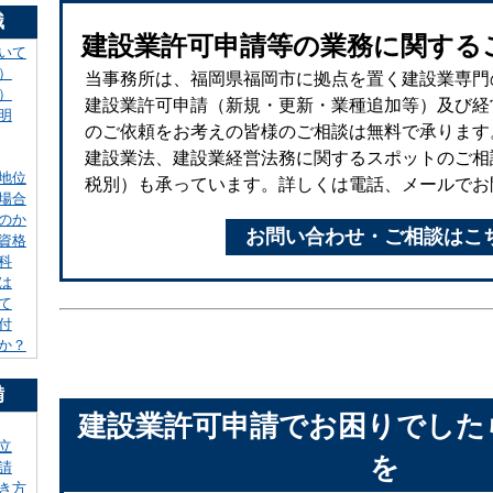
識
建設業許可申請等の業務に関する
いて
）
当事務所は、福岡県福岡市に拠点を置く建設業専門
）
建設業許可申請（新規・更新・業種追加等）及び経
明
のご依頼をお考えの皆様のご相談は無料で承ります
建設業法、建設業経営法務に関するスポットのご相談（
地位
税別）も承っています。詳しくは電話、メールでお
場合
のか
お問い合わせ・ご相談はこ
資格
科
は
て
付
か？
備
建設業許可申請でお困りでした
立
を
請
き方