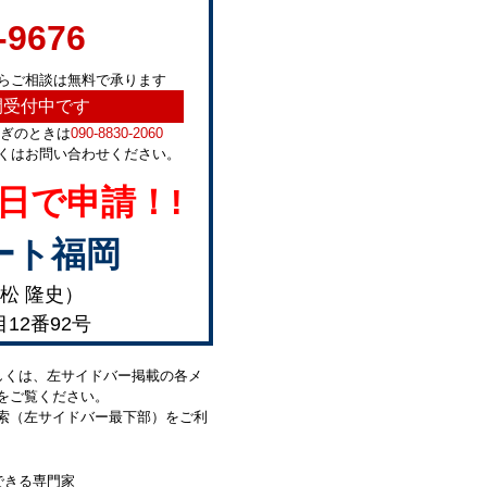
-9676
らご相談は無料で承ります
間受付中です
急ぎのときは
090-8830-2060
くはお問い合わせください。
日で申請！!
ート福岡
松 隆史）
目12番92号
しくは、左サイドバー掲載の各メ
をご覧ください。
索（左サイドバー最下部）をご利
できる専門家