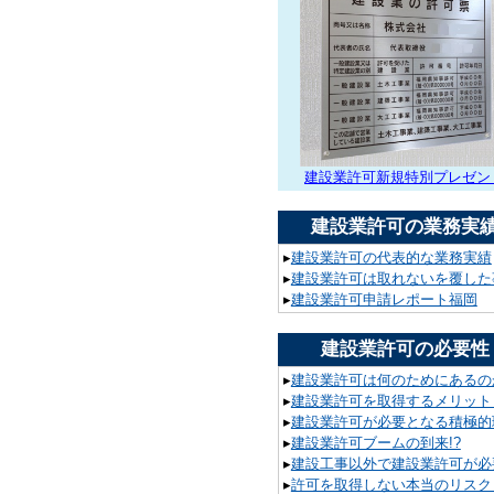
建設業許可新規特別プレゼン
建設業許可の業務実
▸
建設業許可の代表的な業務実績
▸
建設業許可は取れないを覆した
▸
建設業許可申請レポート福岡
建設業許可の必要性
▸
建設業許可は何のためにあるの
▸
建設業許可を取得するメリット
▸
建設業許可が必要となる積極的
▸
建設業許可ブームの到来!?
▸
建設工事以外で建設業許可が必要
▸
許可を取得しない本当のリスク