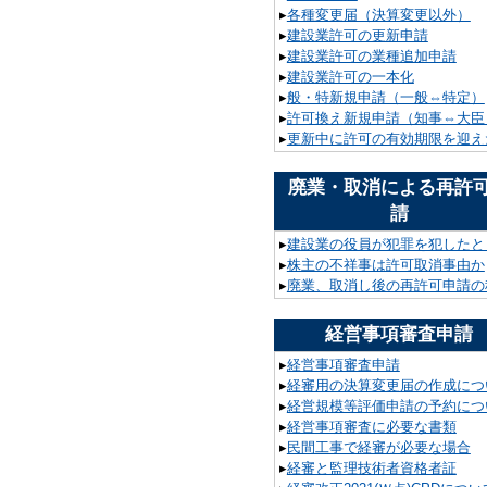
▸
各種変更届（決算変更以外）
▸
建設業許可の更新申請
▸
建設業許可の業種追加申請
▸
建設業許可の一本化
▸
般・特新規申請（一般⇔特定）
▸
許可換え新規申請（知事⇔大臣
▸
更新中に許可の有効期限を迎え
廃業・取消による再許
請
▸
建設業の役員が犯罪を犯したと
▸
株主の不祥事は許可取消事由か
▸
廃業、取消し後の再許可申請の
経営事項審査申請
▸
経営事項審査申請
▸
経審用の決算変更届の作成につ
▸
経営規模等評価申請の予約につ
▸
経営事項審査に必要な書類
▸
民間工事で経審が必要な場合
▸
経審と監理技術者資格者証