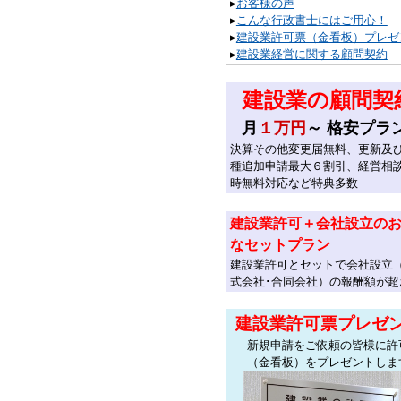
▸
お客様の声
▸
こんな行政書士にはご用心！
▸
建設業許可票（金看板）プレゼ
▸
建設業経営に関する顧問契約
建設業の顧問契
月
１万円
～ 格安プラ
決算その他変更届無料、更新及
種追加申請最大６割引、経営相
時無料対応など特典多数
建設業許可＋会社設立の
なセットプラン
建設業許可とセットで会社設立
式会社･合同会社）の報酬額が超
建設業許可票プレゼ
新規申請をご依頼の皆様に許
（金看板）をプレゼントしま