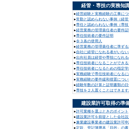
経管・専技の実務知
▸
経営経験と実務経験の工事につ
▸
常勤と認められない事例（経管
▸
専任と認められない事例（専技
▸
経営業務の管理責任者の要件証
▸
専任技術者の要件証明
▸
令３条の使用人
▸
経営業務の管理責任者に準ずる
▸
自社に経管になれる者がいない
▸
出向社員は経管や専技になれる
▸
専任技術者になることができる
▸
専任技術者になるための指定学
▸
実務経験で専任技術者になるに
▸
実務経験の要件緩和措置につい
▸
経験年数の計算と証明書類の日
▸
専技を２人置くことはできます
建設業許可取得の準
▸
許可業種を選ぶときのポイント
▸
建設業許可を前提とした会社設
▸
兼業建設事業者の建設業許可申
▸
定款、登記簿謄本「目的」の書