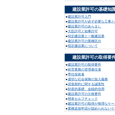
建設業許可の基礎知
▸
建設業許可入門
▸
建設業許可が必ず必要な工事と
▸
建設業許可のあらまし
▸
大臣許可と知事許可
▸
特定建設業と一般建設業
▸
建設業許可の業種区分
▸
指定建設業について
建設業許可の取得要
▸
建設業許可の取得要件
▸
経営業務の管理責任者
▸
専任技術者
▸
適切な社会保険の加入義務
▸
請負契約に関する誠実性
▸
財産的基礎、金銭的信用
▸
建設業許可の欠格要件
▸
簡単セルフチェック
▸
建設業許可の取得が無理なケー
▸
業種追加申請が認められないケ