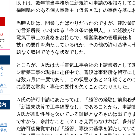
以下は、数年前当事務所に新規許可申請の相談をして
福岡県内のある個人事業主（仮名Ａ氏）の事例を基に
当時Ａ氏は、開業したばかりだったのですが、建設業
）
で営業所長（いわゆる「令３条の使用人」）の経験が
60
電気工事士の資格をお持ちで、経営業務の管理責任者
ので
技）の要件を満たしているほか、その他の許可基準も
い。
題なく取得でそうな状況でした。
！
ところが、Ａ氏は大手電気工事会社の下請業者として
法
ン新築工事の現場に赴任中で、普段は事務所を留守に
て
は数カ月に一度であり、この状態があと２年続くとの
許可
に必要な常勤・専任の要件を欠くことになりました。
方
Ａ氏の許可申請にあたっては、「経管の経験は前勤務
案内
「新設未決算で工事経歴なし」であることから、申請
Ａ氏が常勤性等を欠いている証拠となるものは出てき
ですから、余計なこと（？）さえ言わなければ、多分
理由
だ許可後発覚すれば「経管、専技の基準を満たしてい
場合