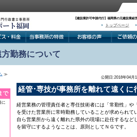
【建設業許可申請代行】福岡県の元建設業経営
トップページ
遠方勤務について
ム
≫
公開日:2018年04月1
経管･専技が事務所を離れて遠くに
まで
軽に
経営業務の管理責任者と専任技術者には「常勤性」や
を受けた営業所に常時勤務していることが求められて
自ら営業所から遠く離れた県外の現場に赴任するなど
を留守にするようなことは、原則としてＮＧです。