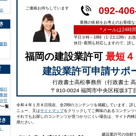
092-406
ご連絡お待ちしています
点
業務の依頼をお考えのお客様な
き
*
メールは24時
平日９時～18時（1･2土12時）お
休日･夜間も対応しますので、詳し
書類
福岡の建設業許可
最短４
建設業許可申請サポ
可
行政書士高松事務所（行政書士 高
移行
〒810-0024 福岡市中央区桜坂3丁
事例
許可
令和４年１月８日現在、全299のコンテンツを掲載しています。詳
ツ一覧
ニュー、又は
サイトマップ
をクリックしてご興味のあるコンテンツ
それでもお探しのコンテンツが見つかりにくい場合は、サイト内検
続き
用ださい。
）
建設業許可の信頼