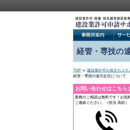
経管・専技の
TOP
≫
建設業許可お役立ちコラ
経管・専技の遠方赴任について
お問い合わせはこちら
業務のご相談は無料です！お気
ご連絡ください。（担当 高松）