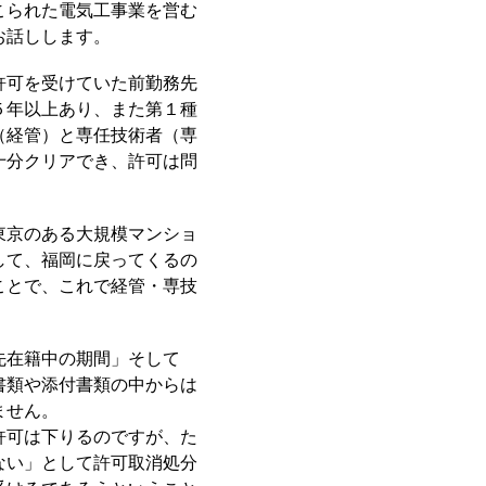
こられた電気工事業を営む
お話しします。
許可を受けていた前勤務先
５年以上あり、また第１種
（経管）と専任技術者（専
十分クリアでき、許可は問
東京のある大規模マンショ
して、福岡に戻ってくるの
ことで、これで経管・専技
先在籍中の期間」そして
書類や添付書類の中からは
ません。
許可は下りるのですが、た
ない」として許可取消処分