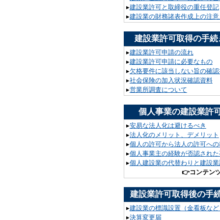
▸
建設業許可と取締役の重任登記
▸
建設業の財務諸表作成上の注意
建設業許可取得の手続
▸
建設業許可申請の流れ
▸
建設業許可申請に必要なもの
▸
欠格要件に該当しない旨の確認
▸
社会保険の加入状況確認資料
▸
営業所調査について
個人事業の建設業許
▸
安易な法人化は避けるべき
▸
法人化のメリット、デメリット
▸
個人の許可から法人の許可への
▸
個人事業主の経験が否認された
▸
個人建設業の代替わりと建設業
👉
コンテン
建設業許可取得後の手
▸
建設業の標識設置（金看板など
▸
決算変更届