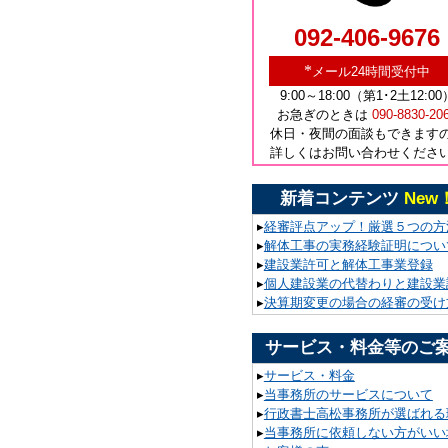
092-406-9676
*
メール24時間受付中
9:00～18:00（第1･2土12:00
お急ぎのときは
090-8830-20
休日・夜間の面談もできます
詳しくはお問い合わせくださ
新着コンテンツ
New
▸
経審評点アップ！厳選５つの方
▸
解体工事の実務経験証明につい
▸
建設業許可と解体工事業登録
▸
個人建設業の代替わりと建設業
▸
決算期変更の場合の経審の受け
サービス・料金等のご
▸
サービス・料金
▸
当事務所のサービスについて
▸
行政書士高松事務所が選ばれる
▸
当事務所に依頼しない方がいい