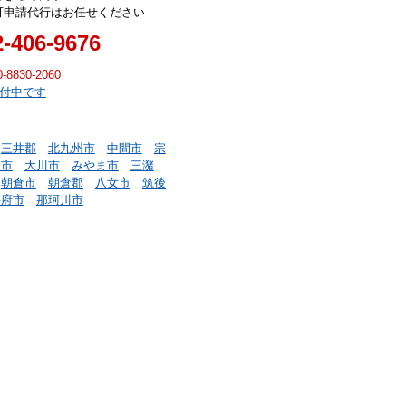
可申請代行はお任せください
2-406-9676
0-8830-2060
受付中です
三井郡
北九州市
中間市
宗
川市
大川市
みやま市
三潴
朝倉市
朝倉郡
八女市
筑後
宰府市
那珂川市