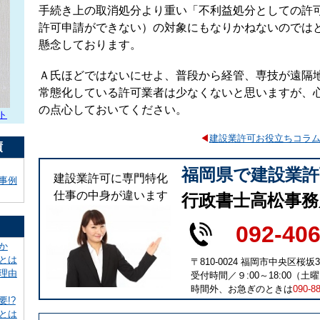
手続き上の取消処分より重い「不利益処分としての許
許可申請ができない）の対象にもなりかねないのでは
懸念しております。
Ａ氏ほどではないにせよ、普段から経管、専技が遠隔
常態化している許可業者は少なくないと思いますが、
の点心しておいてください。
ト
◀
建設業許可お役立ちコラ
績
福岡県で建設業
建設業許可に専門特化
事例
仕事の中身が違います
行政書士高松事務
092-40
か
とは
〒810-0024 福岡市中央区桜坂3
理由
受付時間／９:00～18:00（土曜1
時間外、お急ぎのときは
090-8
!?
とは