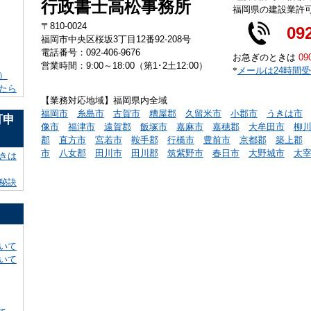
行政書士高松事務所
福岡県の建設業許
〒810-0024
09
福岡市中央区桜坂3丁目12番92-208号
電話番号：092-406-9676
お急ぎのときは
09
営業時間：9:00～18:00（第1･2土12:00）
*
メールは24時間
）
たら
【業務対応地域】福岡県内全域
福岡市
糸島市
古賀市
糟屋郡
久留米市
小郡市
うきは市
可申
像市
福津市
遠賀郡
飯塚市
嘉麻市
嘉穂郡
大牟田市
柳
郡
直方市
宮若市
鞍手郡
行橋市
豊前市
京都郡
築上郡
市
八女郡
田川市
田川郡
筑紫野市
春日市
大野城市
太
きは
秘訣
いて
いて