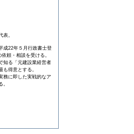
代表。
成22年５月行政書士登
の依頼・相談を受ける。
で知る「元建設業経営者
最も得意とする。
実務に即した実戦的なア
る。