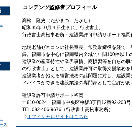
コンテンツ監修者プロフィール
識
高松 隆史
（たかまつ たかし）
は
昭和35年10月９日生まれ。行政書士。
行政書士高松事務所・建設業許可申請サポート福岡
地場老舗ゼネコンの社長室長、常務取締役を経て、平
録。福岡市を中心に福岡県内全域で年間100件以上
建設業の産業特性や業界事情、商慣習等を自らの肌
件
の行政書士」として、建設業許可の取得支援業務を
建設業者が抱える経営法務の諸問題に対し、建設業
ドバイスができる建設業法の専門家として定評があ
建設業許可申請サポート福岡
〒810-0024 福岡市中央区桜坂3丁目12番92-208号
TEL 092-406-9676（行政書士高松事務所）
⇒
オフィシャルサイトはこちら
ス
ース