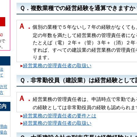
Ｑ．複数業種での経営経験を通算できますか
Ａ．
個別の業種で５年ないし７年の経験がなくても
）
60
定の年数を満たして経営業務の管理責任者になる
ので
たとえば（電）２年＋（管）３年＋（消）２年＝
い。
すれば、すべての建設業の経営業務の管理責任者
ります。
！
▸
経営業務の管理責任者の取扱い
法
て
Ｑ．非常勤役員（建設業）は経営経験として
許可
方
Ａ．
経営業務の管理責任者は、申請時点で常勤であ
案内
の経験としては非常勤役員の経験も認められま
▸
経営業務の管理責任者の要件とは
▸
経営業務の管理責任者の取扱い
理由
場合