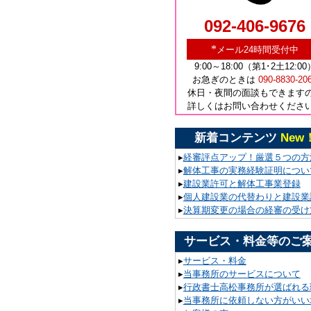
092-406-9676
*
メール24時間受付中
9:00～18:00（第1･2土12:00
お急ぎのときは
090-8830-20
休日・夜間の面談もできます
詳しくはお問い合わせくださ
新着コンテンツ
New
▸
経審評点アップ！厳選５つの方
▸
解体工事の実務経験証明につい
▸
建設業許可と解体工事業登録
▸
個人建設業の代替わりと建設業
▸
決算期変更の場合の経審の受け
サービス・料金等のご
▸
サービス・料金
▸
当事務所のサービスについて
▸
行政書士高松事務所が選ばれる
▸
当事務所に依頼しない方がいい