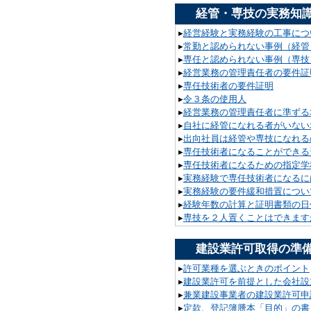
経管・専技の実務知
▸
経営経験と実務経験の工事につ
▸
常勤と認められない事例（経管
▸
専任と認められない事例（専技
▸
経営業務の管理責任者の要件証
▸
専任技術者の要件証明
▸
令３条の使用人
▸
経営業務の管理責任者に準ずる
▸
自社に経管になれる者がいない
▸
出向社員は経管や専技になれる
▸
専任技術者になることができる
▸
専任技術者になるための指定学
▸
実務経験で専任技術者になるに
▸
実務経験の要件緩和措置につい
▸
経験年数の計算と証明書類の日
▸
専技を２人置くことはできます
建設業許可取得の準
▸
許可業種を選ぶときのポイント
▸
建設業許可を前提とした会社設
▸
兼業建設事業者の建設業許可申
▸
定款、登記簿謄本「目的」の書