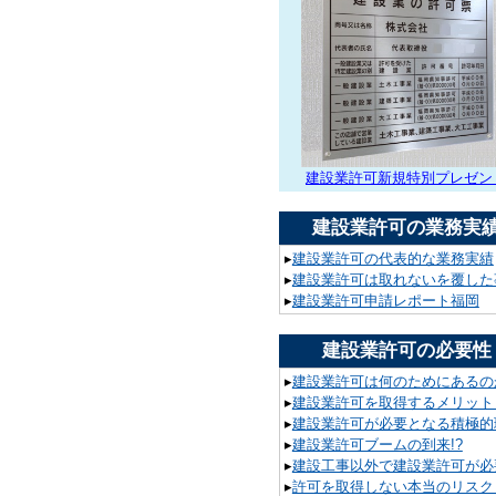
建設業許可新規特別プレゼン
建設業許可の業務実
▸
建設業許可の代表的な業務実績
▸
建設業許可は取れないを覆した
▸
建設業許可申請レポート福岡
建設業許可の必要性
▸
建設業許可は何のためにあるの
▸
建設業許可を取得するメリット
▸
建設業許可が必要となる積極的
▸
建設業許可ブームの到来!?
▸
建設工事以外で建設業許可が必要
▸
許可を取得しない本当のリスク