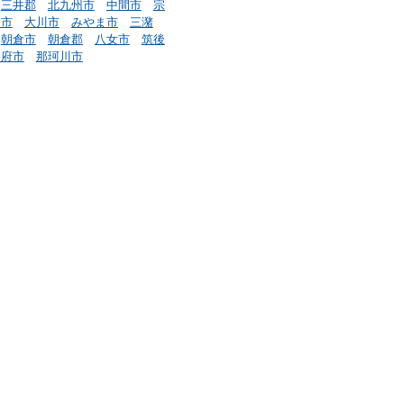
三井郡
北九州市
中間市
宗
川市
大川市
みやま市
三潴
朝倉市
朝倉郡
八女市
筑後
宰府市
那珂川市