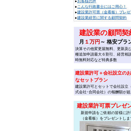
▸
お客様の声
▸
こんな行政書士にはご用心！
▸
建設業許可票（金看板）プレゼ
▸
建設業経営に関する顧問契約
建設業の顧問契
月
１万円
～ 格安プラ
決算その他変更届無料、更新及
種追加申請最大６割引、経営相
時無料対応など特典多数
建設業許可＋会社設立の
なセットプラン
建設業許可とセットで会社設立
式会社･合同会社）の報酬額が超
建設業許可票プレゼ
新規申請をご依頼の皆様に許
（金看板）をプレゼントしま