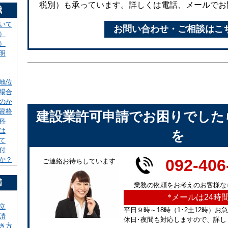
税別）も承っています。詳しくは電話、メールでお
識
いて
お問い合わせ・ご相談はこ
）
）
明
地位
場合
のか
資格
建設業許可申請でお困りでした
科
は
を
て
付
か？
092-406
ご連絡お待ちしています
備
業務の依頼をお考えのお客様な
*
メールは24時
立
平日９時～18時（1･2土12時）お
請
休日･夜間も対応しますので、詳し
き方