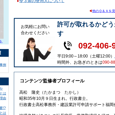
▸
令３条の使用人について
◀
他のＱ＆Ａを
許可が取れるかどう
お気軽にお問い
す
合わせください
ト
092-406-
績
平日9:00～18:00（土曜12:00）
時間外、お急ぎのときは
090-8
事例
コンテンツ監修者プロフィール
か
高松 隆史
（たかまつ たかし）
とは
理由
昭和35年10月９日生まれ。行政書士。
行政書士高松事務所・建設業許可申請サポート福岡
!?
とは