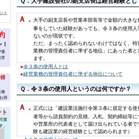
Ｑ．大手建設会社の副支店長は経営経験とし
ント
Ａ．
大手の副支店長や営業本部長等で金額の大きな
事をしていた経験があっても、令３条の使用人等
約
ないのが現状です。
ただ、まったく認められないわけではなく、特別
ン！
業務の管理責任者に準ずる地位」にあった者とし
び業
談常
ます。
▸
令３条の使用人とは
▸
経営業務の管理責任者に準ずる地位について
お得
Ｑ．令３条の使用人というのは何ですか？
（株
お得
Ａ．
正式には「建設業法施行令第３条に規定する使
ント
者等から請負契約の見積、入札、契約締結等につ
可票
や営業所の代表者として届け出られている者です
す。
験も建設業の経営経験として認められます）