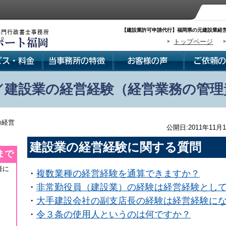
【建設業許可申請代行】福岡県の元建設業経営
トップページ
／建設業の経営経験（経営業務の管理
の経営
公開日:2011年11月1
建設業の経営経験に関する質問
まで
軽に
・
複数業種の経営経験を通算できますか？
・
非常勤役員（建設業）の経験は経営経験とし
・
大手建設会社の副支店長の経験は経営経験に
・
令３条の使用人というのは何ですか？