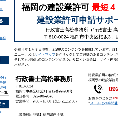
福岡の建設業許可
最短４
点
建設業許可申請サポ
き
行政書士高松事務所（行政書士 高
〒810-0024 福岡市中央区桜坂3丁
書類
令和４年１月８日現在、全299のコンテンツを掲載しています。詳
ニュー、又は
サイトマップ
をクリックしてご興味のあるコンテンツ
それでもお探しのコンテンツが見つかりにくい場合は、サイト内検
可
用ださい。
建設業許可の信頼
行政書士高松事務所
移行
福岡県の建設業許
事例
〒810-0024
09
許可
福岡市中央区桜坂3丁目12番92-208号
ツ一覧
電話番号：092-406-9676
お急ぎのときは
09
営業時間：9:00～18:00（第1･2土12:00）
*
メールは24時間
続き
）
【業務対応地域】福岡県内全域