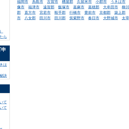
福岡市
糸島市
古賀市
糟屋郡
久留米市
小郡市
うきは市
像市
福津市
遠賀郡
飯塚市
嘉麻市
嘉穂郡
大牟田市
柳
郡
直方市
宮若市
鞍手郡
行橋市
豊前市
京都郡
築上郡
市
八女郡
田川市
田川郡
筑紫野市
春日市
大野城市
太
）
たら
可申
きは
秘訣
いて
いて