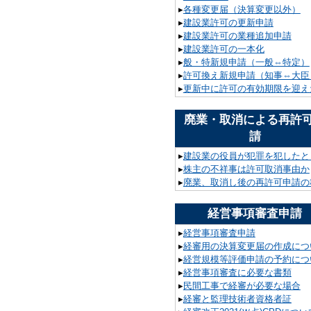
▸
各種変更届（決算変更以外）
▸
建設業許可の更新申請
▸
建設業許可の業種追加申請
▸
建設業許可の一本化
▸
般・特新規申請（一般⇔特定）
▸
許可換え新規申請（知事⇔大臣
▸
更新中に許可の有効期限を迎え
廃業・取消による再許
請
▸
建設業の役員が犯罪を犯したと
▸
株主の不祥事は許可取消事由か
▸
廃業、取消し後の再許可申請の
経営事項審査申請
▸
経営事項審査申請
▸
経審用の決算変更届の作成につ
▸
経営規模等評価申請の予約につ
▸
経営事項審査に必要な書類
▸
民間工事で経審が必要な場合
▸
経審と監理技術者資格者証