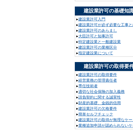
建設業許可の基礎知
▸
建設業許可入門
▸
建設業許可が必ず必要な工事と
▸
建設業許可のあらまし
▸
大臣許可と知事許可
▸
特定建設業と一般建設業
▸
建設業許可の業種区分
▸
指定建設業について
建設業許可の取得要
▸
建設業許可の取得要件
▸
経営業務の管理責任者
▸
専任技術者
▸
適切な社会保険の加入義務
▸
請負契約に関する誠実性
▸
財産的基礎、金銭的信用
▸
建設業許可の欠格要件
▸
簡単セルフチェック
▸
建設業許可の取得が無理なケー
▸
業種追加申請が認められないケ