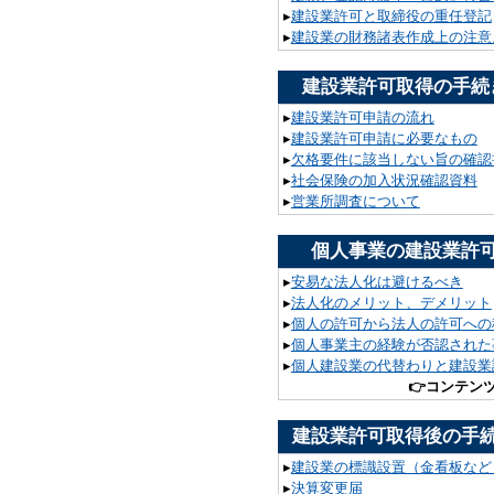
▸
建設業許可と取締役の重任登記
▸
建設業の財務諸表作成上の注意
建設業許可取得の手続
▸
建設業許可申請の流れ
▸
建設業許可申請に必要なもの
▸
欠格要件に該当しない旨の確認
▸
社会保険の加入状況確認資料
▸
営業所調査について
個人事業の建設業許
▸
安易な法人化は避けるべき
▸
法人化のメリット、デメリット
▸
個人の許可から法人の許可への
▸
個人事業主の経験が否認された
▸
個人建設業の代替わりと建設業
👉
コンテン
建設業許可取得後の手
▸
建設業の標識設置（金看板など
▸
決算変更届