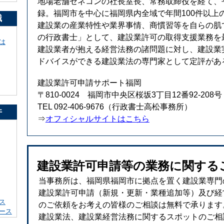
地場老舗ゼネコンの社長室長、常務取締役を経て、平
録。福岡市を中心に福岡県内全域で年間100件以上
識
建設業の産業特性や業界事情、商慣習等を自らの肌
の行政書士」として、建設業許可の取得支援業務を
は
建設業者が抱える経営法務の諸問題に対し、建設業
ドバイスができる建設業法の専門家として定評があ
建設業許可申請サポート福岡
〒810-0024 福岡市中央区桜坂3丁目12番92-208号
TEL 092-406-9676（行政書士高松事務所）
件
⇒
オフィシャルサイトはこちら
建設業許可申請等の業務に関する
当事務所は、福岡県福岡市に拠点を置く建設業専門
建設業許可申請（新規・更新・業種追加等）及び経
ス
のご依頼をお考えの皆様のご相談は無料で承ります
ース
建設業法、建設業経営法務に関するスポットのご相談（