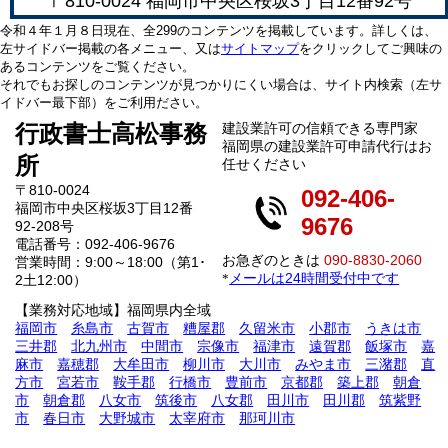
〒810-0024 福岡市中央区桜坂3丁目12番92号
令和４年１月８日現在、全299のコンテンツを掲載しています。詳しくは、
左サイドバー掲載の各メニュー、又は
サイトマップ
をクリックしてご興味の
あるコンテンツをご覧ください。
それでもお探しのコンテンツが見つかりにくい場合は、サイト内検索（左サ
イドバー最下部）をご利用ださい。
行政書士高松事務
建設業許可の信頼できる専門家
福岡県の建設業許可申請代行はお
所
任せください
〒810-0024
092-406-
福岡市中央区桜坂3丁目12番
9676
92-208号
電話番号：092-406-9676
お急ぎのときは
090-8830-2060
営業時間：9:00～18:00（第1･
メールは24時間受付中です
*
2土12:00）
【業務対応地域】福岡県内全域
福岡市
糸島市
古賀市
糟屋郡
久留米市
小郡市
うきは市
三井郡
北九州市
中間市
宗像市
福津市
遠賀郡
飯塚市
嘉
麻市
嘉穂郡
大牟田市
柳川市
大川市
みやま市
三潴郡
直
方市
宮若市
鞍手郡
行橋市
豊前市
京都郡
築上郡
朝倉
市
朝倉郡
八女市
筑後市
八女郡
田川市
田川郡
筑紫野
市
春日市
大野城市
太宰府市
那珂川市