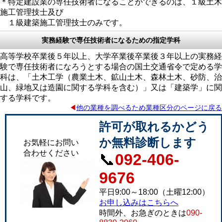
＊特定建設業の専任技術者になることができるのは、１級土木
施工管理技士及び
１級建築施工管理技士のみです。
実務経験で専任技術者になるための指定学科
高等学校卒業後５年以上、大学卒業後卒業後３年以上の実務経
験で専任技術者になろうとする場合の国土交通省令で定める学
科は、「土木工学（農業土木、鉱山土木、森林土木、砂防、治
山、緑地又は造園に関する学科を含む）」又は「建築学」に関
する学科です。
◀
他の業種を調べるため業種区分のページに戻る
許可が取れるかどう
か無料診断します
お気軽にお問い
合わせください
📞
092-406-
9676
平日9:00～18:00（土曜12:00）
お申し込みはこちらへ
時間外、お急ぎのときは
090-