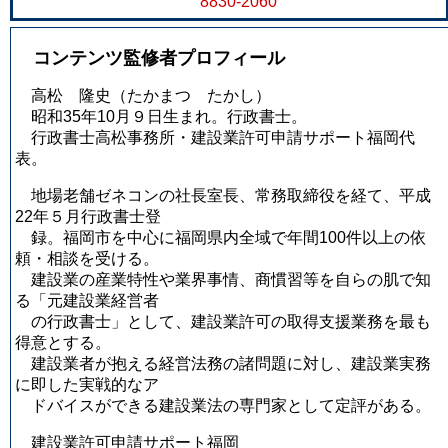
8830-2060
コンテンツ監修者プロフィール
高松 隆史
（たかまつ たかし）
昭和35年10月９日生まれ。行政書士。
行政書士高松事務所・建設業許可申請サポート福岡代
表。
地場老舗ゼネコンの社長室長、常務取締役を経て、平成
22年５月行政書士登
録。福岡市を中心に福岡県内全域で年間100件以上の依
頼・相談を受ける。
建設業の産業特性や業界事情、商慣習等を自らの肌で知
る「元建設業経営者
の行政書士」として、建設業許可の取得支援業務を最も
得意とする。
建設業者が抱える経営法務の諸問題に対し、建設業実務
に即した実戦的なア
ドバイスができる建設業法の専門家として定評がある。
建設業許可申請サポート福岡