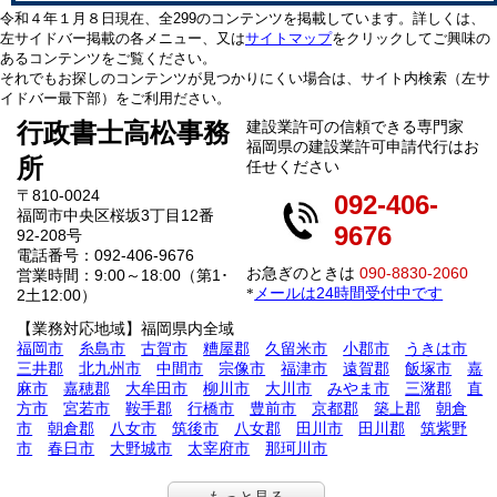
令和４年１月８日現在、全299のコンテンツを掲載しています。詳しくは、
左サイドバー掲載の各メニュー、又は
サイトマップ
をクリックしてご興味の
あるコンテンツをご覧ください。
それでもお探しのコンテンツが見つかりにくい場合は、サイト内検索（左サ
イドバー最下部）をご利用ださい。
行政書士高松事務
建設業許可の信頼できる専門家
福岡県の建設業許可申請代行はお
所
任せください
〒810-0024
092-406-
福岡市中央区桜坂3丁目12番
9676
92-208号
電話番号：092-406-9676
お急ぎのときは
090-8830-2060
営業時間：9:00～18:00（第1･
メールは24時間受付中です
*
2土12:00）
【業務対応地域】福岡県内全域
福岡市
糸島市
古賀市
糟屋郡
久留米市
小郡市
うきは市
三井郡
北九州市
中間市
宗像市
福津市
遠賀郡
飯塚市
嘉
麻市
嘉穂郡
大牟田市
柳川市
大川市
みやま市
三潴郡
直
方市
宮若市
鞍手郡
行橋市
豊前市
京都郡
築上郡
朝倉
市
朝倉郡
八女市
筑後市
八女郡
田川市
田川郡
筑紫野
市
春日市
大野城市
太宰府市
那珂川市