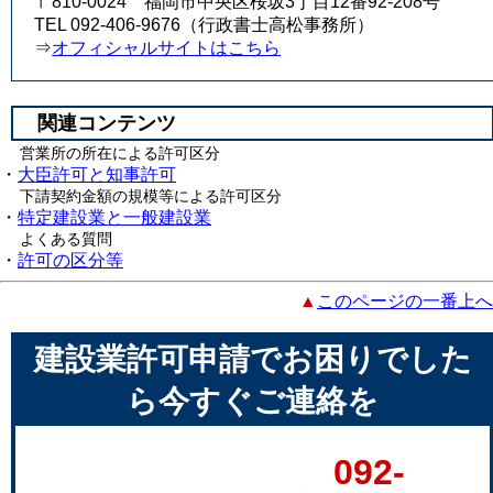
〒810-0024 福岡市中央区桜坂3丁目12番92-208号
TEL 092-406-9676（行政書士高松事務所）
⇒
オフィシャルサイトはこちら
関連コンテンツ
営業所の所在による許可区分
・
大臣許可と知事許可
下請契約金額の規模等による許可区分
・
特定建設業と一般建設業
よくある質問
・
許可の区分等
▲
このページの一番上へ
建設業許可申請でお困りでした
ら今すぐご連絡を
092-