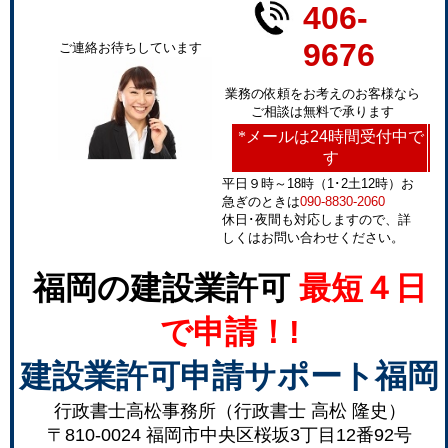
406-
9676
ご連絡お待ちしています
業務の依頼をお考えのお客様なら
ご相談は無料で承ります
*
メールは24時間受付中で
す
平日９時～18時（1･2土12時）お
急ぎのときは
090-8830-2060
休日･夜間も対応しますので、詳
しくはお問い合わせください。
福岡の建設業許可
最短４日
で申請！!
建設業許可申請サポート福岡
行政書士高松事務所（行政書士 高松 隆史）
〒810-0024 福岡市中央区桜坂3丁目12番92号