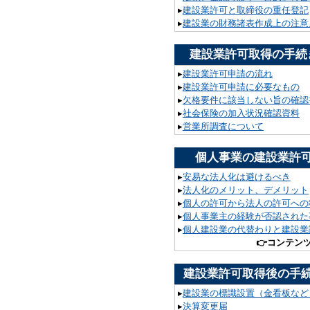
▸
建設業許可と取締役の重任登記
▸
建設業の財務諸表作成上の注意
建設業許可取得の手続
▸
建設業許可申請の流れ
▸
建設業許可申請に必要なもの
▸
欠格要件に該当しない旨の確認
▸
社会保険の加入状況確認資料
▸
営業所調査について
個人事業の建設業許
▸
安易な法人化は避けるべき
▸
法人化のメリット、デメリット
▸
個人の許可から法人の許可への
▸
個人事業主の経験が否認された
▸
個人建設業の代替わりと建設業
👉
コンテン
建設業許可取得後の手
▸
建設業の標識設置（金看板など
▸
決算変更届