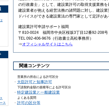
の行政書士」として、建設業許可の取得支援業務を
識
建設業者が抱える経営法務の諸問題に対し、建設業
ドバイスができる建設業法の専門家として定評があ
は
建設業許可申請サポート福岡
〒810-0024 福岡市中央区桜坂3丁目12番92-208号
TEL 092-406-9676（行政書士高松事務所）
⇒
オフィシャルサイトはこちら
件
関連コンテンツ
営業所の所在による許可区分
・
大臣許可と知事許可
下請契約金額の規模等による許可区分
・
特定建設業と一般建設業
よくある質問
ス
・
許可の区分等
ース