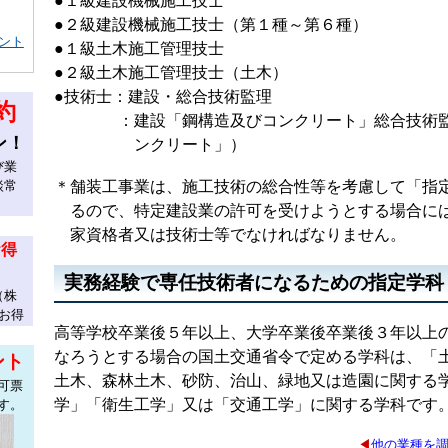
●１級建設機械施工技士
●２級建設機械施工技士（第１種～第６種）
ント
●１級土木施工管理技士
●２級土木施工管理技士（土木）
●技術士：建設・総合技術監理
約
：建設「鋼構造及びコンクリート」総合技術監
ン！
ンクリート」）
び業
談常
＊舗装工事業は、施工技術の総合性等を考慮して「指
るので、特定建設業の許可を受けようとする場合に
家資格者又は技術士等でなければなりません。
お得
実務経験で専任技術者になるための指定学科
（株
お得
高等学校卒業後５年以上、大学卒業後卒業後３年以上
なろうとする場合の国土交通省令で定める学科は、「
ント
土木、森林土木、砂防、治山、緑地又は造園に関する
可票
学」「衛生工学」又は「交通工学」に関する学科です
す。
◀
他の業種を