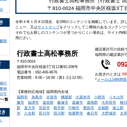
行政書士高松事務所（行政書士 高
〒810-0024 福岡市中央区桜坂3丁
点
令和４年１月８日現在、全299のコンテンツを掲載しています。詳
き
ニュー、又は
サイトマップ
をクリックしてご興味のあるコンテンツ
それでもお探しのコンテンツが見つかりにくい場合は、サイト内検
用ださい。
書類
建設業許可の信頼
行政書士高松事務所
福岡県の建設業許
〒810-0024
09
可
福岡市中央区桜坂3丁目12番92-208号
電話番号：092-406-9676
お急ぎのときは
09
営業時間：9:00～18:00（第1･2土12:00）
*
メールは24時間
移行
事例
【業務対応地域】福岡県内全域
許可
福岡市
糸島市
古賀市
糟屋郡
久留米市
小郡市
うきは市
ツ一覧
像市
福津市
遠賀郡
飯塚市
嘉麻市
嘉穂郡
大牟田市
柳
郡
直方市
宮若市
鞍手郡
行橋市
豊前市
京都郡
築上郡
続き
市
八女郡
田川市
田川郡
筑紫野市
春日市
大野城市
太
）