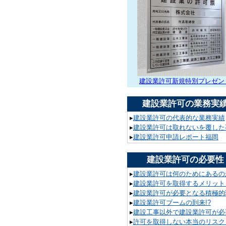
建設業許可新規特別プレゼン
建設業許可の業務実
▸
建設業許可の代表的な業務実績
▸
建設業許可は取れないを覆した
▸
建設業許可申請レポート福岡
建設業許可の必要性
▸
建設業許可は何のためにあるの
▸
建設業許可を取得するメリット
▸
建設業許可が必要となる積極的
▸
建設業許可ブームの到来!?
▸
建設工事以外で建設業許可が必要
▸
許可を取得しない本当のリスク