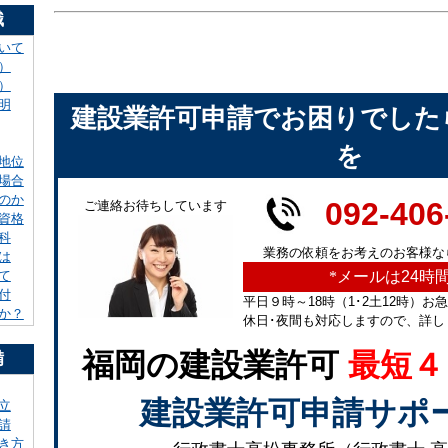
識
いて
）
）
明
建設業許可申請でお困りでした
を
地位
場合
のか
092-406
ご連絡お待ちしています
資格
科
業務の依頼をお考えのお客様な
は
*
メールは24時
て
付
平日９時～18時（1･2土12時）お
か？
休日･夜間も対応しますので、詳し
福岡の建設業許可
最短４
備
建設業許可申請サポ
立
請
き方