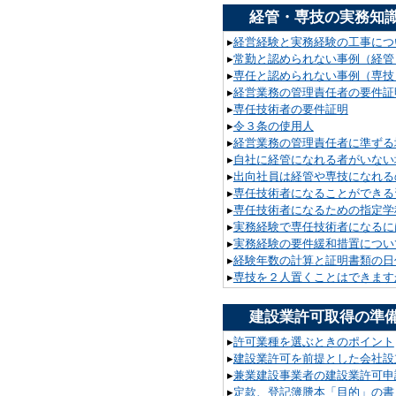
経管・専技の実務知
▸
経営経験と実務経験の工事につ
▸
常勤と認められない事例（経管
▸
専任と認められない事例（専技
▸
経営業務の管理責任者の要件証
▸
専任技術者の要件証明
▸
令３条の使用人
▸
経営業務の管理責任者に準ずる
▸
自社に経管になれる者がいない
▸
出向社員は経管や専技になれる
▸
専任技術者になることができる
▸
専任技術者になるための指定学
▸
実務経験で専任技術者になるに
▸
実務経験の要件緩和措置につい
▸
経験年数の計算と証明書類の日
▸
専技を２人置くことはできます
建設業許可取得の準
▸
許可業種を選ぶときのポイント
▸
建設業許可を前提とした会社設
▸
兼業建設事業者の建設業許可申
▸
定款、登記簿謄本「目的」の書