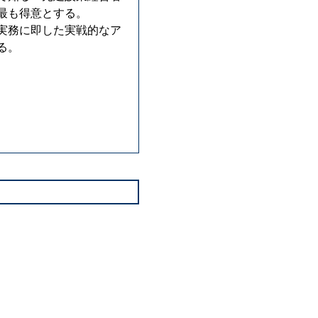
最も得意とする。
実務に即した実戦的なア
る。