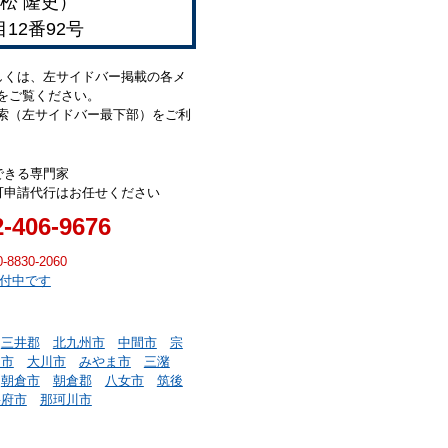
松 隆史）
目12番92号
しくは、左サイドバー掲載の各メ
をご覧ください。
索（左サイドバー最下部）をご利
できる専門家
可申請代行はお任せください
2-406-9676
0-8830-2060
受付中です
三井郡
北九州市
中間市
宗
川市
大川市
みやま市
三潴
朝倉市
朝倉郡
八女市
筑後
宰府市
那珂川市