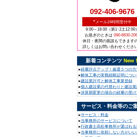
092-406-9676
*
メール24時間受付中
9:00～18:00（第1･2土12:00
お急ぎのときは
090-8830-20
休日・夜間の面談もできます
詳しくはお問い合わせくださ
新着コンテンツ
New
▸
経審評点アップ！厳選５つの方
▸
解体工事の実務経験証明につい
▸
建設業許可と解体工事業登録
▸
個人建設業の代替わりと建設業
▸
決算期変更の場合の経審の受け
サービス・料金等のご
▸
サービス・料金
▸
当事務所のサービスについて
▸
行政書士高松事務所が選ばれる
▸
当事務所に依頼しない方がいい