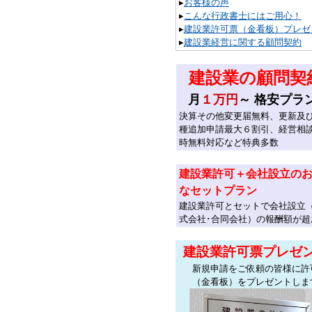
▸
お客様の声
▸
こんな行政書士にはご用心！
▸
建設業許可票（金看板）プレゼ
▸
建設業経営に関する顧問契約
建設業の顧問契
月
１万円
～ 格安プラ
決算その他変更届無料、更新及
種追加申請最大６割引、経営相
時無料対応など特典多数
建設業許可＋会社設立の
なセットプラン
建設業許可とセットで会社設立
式会社･合同会社）の報酬額が超
建設業許可票プレゼ
新規申請をご依頼の皆様に許
（金看板）をプレゼントしま