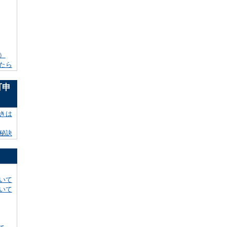
）
たら
可申
きは
秘訣
いて
いて