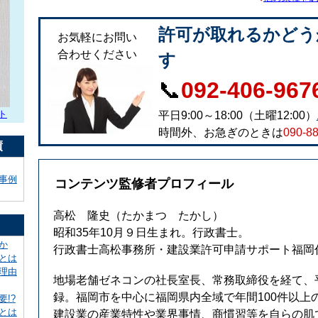
許可が取れるかどう
お気軽にお問い
合わせください
す
📞
092-406-967
ト
平日9:00～18:00（土曜12:00）
時間外、お急ぎのときは
090-8
績
事例
コンテンツ監修者プロフィール
高松 隆史
（たかまつ たかし）
昭和35年10月９日生まれ。行政書士。
か
行政書士高松事務所・建設業許可申請サポート福岡
とは
理由
地場老舗ゼネコンの社長室長、常務取締役を経て、平
録。福岡市を中心に福岡県内全域で年間100件以上
!?
とは
建設業の産業特性や業界事情、商慣習等を自らの肌