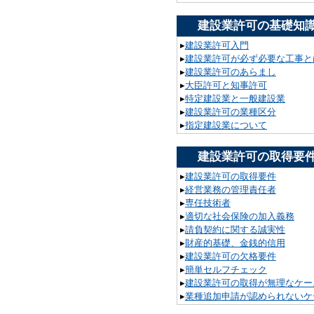
建設業許可の基礎知
▸
建設業許可入門
▸
建設業許可が必ず必要な工事と
▸
建設業許可のあらまし
▸
大臣許可と知事許可
▸
特定建設業と一般建設業
▸
建設業許可の業種区分
▸
指定建設業について
建設業許可の取得要
▸
建設業許可の取得要件
▸
経営業務の管理責任者
▸
専任技術者
▸
適切な社会保険の加入義務
▸
請負契約に関する誠実性
▸
財産的基礎、金銭的信用
▸
建設業許可の欠格要件
▸
簡単セルフチェック
▸
建設業許可の取得が無理なケー
▸
業種追加申請が認められないケ