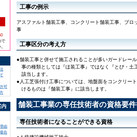
工事の例示
アスファルト舗装工事、コンクリート舗装工事、ブロ
）
事
60
ので
工事区分の考え方
い。
●舗装工事と併せて施工されることが多いガードレー
！
事の種類としては『ほ装工事』ではなく『とび・土
法
該当します。
て
●人工芝張付け工事については、地盤面をコンクリー
許可
けるものは『舗装工事』に該当します。
方
舗装工事業の専任技術者の資格要件
案内
専任技術者になることができる資格
理由
場合