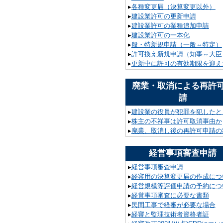
▸
各種変更届（決算変更以外）
▸
建設業許可の更新申請
▸
建設業許可の業種追加申請
▸
建設業許可の一本化
▸
般・特新規申請（一般⇔特定）
▸
許可換え新規申請（知事⇔大臣
▸
更新中に許可の有効期限を迎え
廃業・取消による再許
請
▸
建設業の役員が犯罪を犯したと
▸
株主の不祥事は許可取消事由か
▸
廃業、取消し後の再許可申請の
経営事項審査申請
▸
経営事項審査申請
▸
経審用の決算変更届の作成につ
▸
経営規模等評価申請の予約につ
▸
経営事項審査に必要な書類
▸
民間工事で経審が必要な場合
▸
経審と監理技術者資格者証